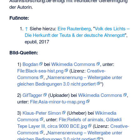
Atlanrisforschung.de
erfolgt mit freundlicher Genehmigung
der Autorin.
Fußnote:
↑
Siehe hierzu:
Eire Rautenberg
, "
Volk des Lichts –
Die Herkunft der Teuta & der deutsche Ahnengott
",
epubli, 2017
Bild-Quellen:
1)
Bogdan
bei
Wikimedia Commons
, unter:
File:Black-sea-hist.png
(Lizenz:
Creative-
Commons
, „
Namensnennung – Weitergabe unter
gleichen Bedingungen 3.0 nicht portiert
“)
2)
GifTagger
(Uploader) bei
Wikimedia Commons
,
unter:
File:Asia-minor-tu-map.png
3)
Klaus-Peter Simon
(Urheber) bei
Wikimedia
Commons
, unter:
File:Reliefs of animals, Göbekli
Tepe Layer III, circa 9000 BCE.jpg
(Lizenz:
Creative-
Commons
, „
Namensnennung – Weitergabe unter
gleichen Bedingungen 3.0 nicht portiert
“)