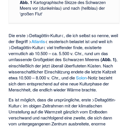
Kartographische Skizze des Schwarzen
Abb. 1
Meers vor (dunkelnlau) und nach (hellblau) der
'großen Flut'
Die erste >Deltagöttin-Kultur<, die ich selbst so nenne, weil
der Begriff >
Atlantis
< esoterisch belastet ist und weil ich
>Deltagöttin-Kultur< viel treffender finde, existierte
vermutlich ab 10.500 – ca. 5.500 v. Chr., rund um das
umfassende Großgebiet des Schwarzen Meeres
(Abb. 1)
,
einschließlich der jetzt überall überfluteten Küsten. Nach
wissenschaftlicher Einschätzung endete die letzte Kaltzeit
etwa 10.500 – 8.000 v. Chr., und die
Solon
-Notiz bezieht
sich dem entsprechend auf eine neue Kulturphase der
Menschheit, die endlich wieder Wärme brachte.
Es ist möglich, dass die ursprüngliche, erste >Deltagöttin-
Kultur< im obigen Zeitrahmen mit der klimatischen
Umstellung auf die Warmzeit gänzlich vom Erdboden
verschwand und nachfolgend eine zweite, die sich dann
vom untergegangenen Zentrum ausbreitete, enorme