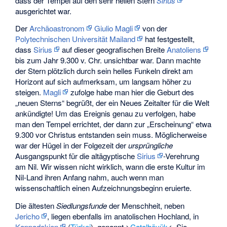
dass der Tempel auf den sehr hellen Stern
Sirius
ausgerichtet war.
Der
Archäoastronom
Giulio Magli
von der
Polytechnischen Universität Mailand
hat festgestellt,
dass
Sirius
auf dieser geografischen Breite
Anatoliens
bis zum Jahr 9.300 v. Chr. unsichtbar war. Dann machte
der Stern plötzlich durch sein helles Funkeln direkt am
Horizont auf sich aufmerksam, um langsam höher zu
steigen.
Magli
zufolge habe man hier die Geburt des
„neuen Sterns“ begrüßt, der ein Neues Zeitalter für die Welt
ankündigte! Um das Ereignis genau zu verfolgen, habe
man den Tempel errichtet, der dann zur „Erscheinung“ etwa
9.300 vor Christus entstanden sein muss. Möglicherweise
war der Hügel in der Folgezeit der
ursprüngliche
Ausgangspunkt für die altägyptische
Sirius
-Verehrung
am Nil. Wir wissen nicht wirklich, wann die erste Kultur im
Nil-Land ihren Anfang nahm, auch wenn man
wissenschaftlich einen Aufzeichnungsbeginn eruierte.
Die ältesten
Siedlungsfunde
der Menschheit, neben
Jericho
, liegen ebenfalls im anatolischen Hochland, in
Kappadokien
(
Türkei
), genannt >
Catalhöyük
<. Sie