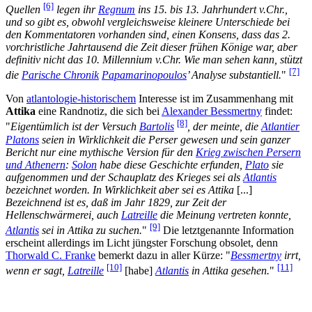
[6]
Quellen
legen ihr
Regnum
ins 15. bis 13. Jahrhundert v.Chr.,
und so gibt es, obwohl vergleichsweise kleinere Unterschiede bei
den Kommentatoren vorhanden sind, einen Konsens, dass das 2.
vorchristliche Jahrtausend die Zeit dieser frühen Könige war, aber
definitiv nicht das 10. Millennium v.Chr. Wie man sehen kann, stützt
[7]
die
Parische Chronik
Papamarinopoulos
’ Analyse substantiell.
"
Von
atlantologie-historischem
Interesse ist im Zusammenhang mit
Attika
eine Randnotiz, die sich bei
Alexander Bessmertny
findet:
[8]
"
Eigentümlich ist der Versuch
Bartolis
, der meinte, die
Atlantier
Platons
seien in Wirklichkeit die Perser gewesen und sein ganzer
Bericht nur eine mythische Version für den
Krieg zwischen Persern
und Athenern
:
Solon
habe diese Geschichte erfunden,
Plato
sie
aufgenommen und der Schauplatz des Krieges sei als
Atlantis
bezeichnet worden. In Wirklichkeit aber sei es Attika
[...]
Bezeichnend ist es, daß im Jahr 1829, zur Zeit der
Hellenschwärmerei, auch
Latreille
die Meinung vertreten konnte,
[9]
Atlantis
sei in Attika zu suchen.
"
Die letztgenannte Information
erscheint allerdings im Licht jüngster Forschung obsolet, denn
Thorwald C. Franke
bemerkt dazu in aller Kürze: "
Bessmertny
irrt,
[10]
[11]
wenn er sagt,
Latreille
[habe]
Atlantis
in Attika gesehen.
"