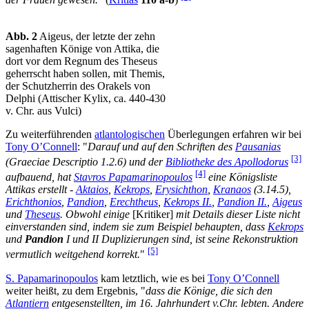
der Frauen gewesen.
" (
Kritias
110 a-b
)
Abb. 2
Aigeus, der letzte der zehn
sagenhaften Könige von Attika, die
dort vor dem Regnum des Theseus
geherrscht haben sollen, mit Themis,
der Schutzherrin des Orakels von
Delphi (Attischer Kylix, ca. 440-430
v. Chr. aus Vulci)
Zu weiterführenden
atlantologischen
Überlegungen erfahren wir bei
Tony O’Connell
: "
Darauf und auf den Schriften des
Pausanias
[3]
(Graeciae Descriptio 1.2.6) und der
Bibliotheke des Apollodorus
[4]
aufbauend, hat
Stavros Papamarinopoulos
eine Königsliste
Attikas erstellt -
Aktaios
,
Kekrops
,
Erysichthon
,
Kranaos
(3.14.5),
Erichthonios
,
Pandion
,
Erechtheus
,
Kekrops II.
,
Pandion II.
,
Aigeus
und
Theseus
. Obwohl einige
[Kritiker]
mit Details dieser Liste nicht
einverstanden sind, indem sie zum Beispiel behaupten, dass
Kekrops
und
Pandion
I und II Duplizierungen sind, ist seine Rekonstruktion
[5]
vermutlich weitgehend korrekt.
"
S. Papamarinopoulos
kam letztlich, wie es bei
Tony O’Connell
weiter heißt, zu dem Ergebnis, "
dass die Könige, die sich den
Atlantiern
entgesenstellten, im 16. Jahrhundert v.Chr. lebten. Andere