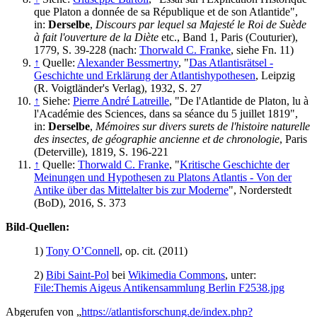
que Platon a donnée de sa République et de son Atlantide",
in:
Derselbe
,
Discours par lequel sa Majesté le Roi de Suède
à fait l'ouverture de la Diète
etc., Band 1, Paris (Couturier),
1779, S. 39-228 (nach:
Thorwald C. Franke
, siehe Fn. 11)
↑
Quelle:
Alexander Bessmertny
, "
Das Atlantisrätsel -
Geschichte und Erklärung der Atlantishypothesen
, Leipzig
(R. Voigtländer's Verlag), 1932, S. 27
↑
Siehe:
Pierre André Latreille
, "De l'Atlantide de Platon, lu à
l'Académie des Sciences, dans sa séance du 5 juillet 1819",
in:
Derselbe
,
Mémoires sur divers surets de l'histoire naturelle
des insectes, de géographie ancienne et de chronologie
, Paris
(Deterville), 1819, S. 196-221
↑
Quelle:
Thorwald C. Franke
, "
Kritische Geschichte der
Meinungen und Hypothesen zu Platons Atlantis - Von der
Antike über das Mittelalter bis zur Moderne
", Norderstedt
(BoD), 2016, S. 373
Bild-Quellen:
1)
Tony O’Connell
, op. cit. (2011)
2)
Bibi Saint-Pol
bei
Wikimedia Commons
, unter:
File:Themis Aigeus Antikensammlung Berlin F2538.jpg
Abgerufen von „
https://atlantisforschung.de/index.php?