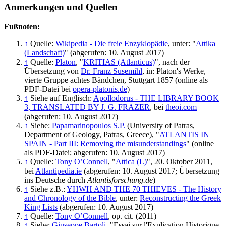
Anmerkungen und Quellen
Fußnoten:
↑
Quelle:
Wikipedia - Die freie Enzyklopädie
, unter: "
Attika
(Landschaft)
" (abgerufen: 10. August 2017)
↑
Quelle:
Platon
, "
KRITIAS (Atlanticus)
", nach der
Übersetzung von
Dr. Franz Susemihl
, in: Platon's Werke,
vierte Gruppe achtes Bändchen, Stuttgart 1857 (online als
PDF-Datei bei
opera-platonis.de
)
↑
Siehe auf Englisch:
Apollodorus - THE LIBRARY BOOK
3, TRANSLATED BY J. G. FRAZER
, bei
theoi.com
(abgerufen: 10. August 2017)
↑
Siehe:
Papamarinopoulos S.P.
(University of Patras,
Department of Geology, Patras, Greece), "
ATLANTIS IN
SPAIN - Part III: Removing the misunderstandings
" (online
als PDF-Datei; abgerufen: 10. August 2017)
↑
Quelle:
Tony O’Connell
, "
Attica (L)
", 20. Oktober 2011,
bei
Atlantipedia.ie
(abgerufen: 10. August 2017; Übersetzung
ins Deutsche durch
Atlantisforschung.de
)
↑
Siehe z.B.:
YHWH AND THE 70 THIEVES - The History
and Chronology of the Bible
, unter:
Reconstructing the Greek
King Lists
(abgerufen: 10. August 2017)
↑
Quelle:
Tony O’Connell
, op. cit. (2011)
↑
Siehe:
Giuseppe Bartoli
, "Essai sur l'Explication Historique