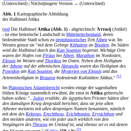
(Unterschied) | Nächstjüngere Version → (Unterschied)
Abb. 1
Kartographische Abbildung
der Halbinsel Attika
(
red
Die Halbinsel
Attika (Abb. 1)
- altgriechisch:
Ἀττική
(Attikē)
- ist eine historische Landschaft in
Mittelgriechenland
, deren
bedeutendste Stadt schon zu
protohistorischer
Zeit
Athen
war. Im
Westen grenzt sie "
mit dem Gebirge
Kithairon
an
Böotien
. Im Süden
wird die Halbinsel durch das
Kap Sounion
begrenzt. Wichtige Orte
waren der Hafen von
Piräus
bei
Athen
,
Marathon
im Nordosten,
Eleusis
im Westen und
Thorikos
im Osten. Neben dem Heiligtum
der
Athene
auf der athenischen
Akropolis
waren das Heiligtum des
Poseidon
am
Kap Sounion
, die
Mysterien von Eleusis
und das
[1]
Artemis­heiligtum in
Brauron
bedeutende Kultstätten Attikas.
"
Im
Platonischen
Atlantisbericht
werden einige der sagenhaften
frühen Könige namentlich erwähnt, die einst in
Attika
geherrscht
haben sollen: "...
Solon
erzählte, die ägyptischen Priester hätten über
den damaligen Krieg dergestalt berichtet, dass sie jene alten
Athener meistens mit allen denjenigen Namen benannten, nämlich
mit dem des
Kekrops
,
Erechtheus
,
Erichthonios
,
Erysichthon
und
den meisten anderen, wie ein jeder auch wirklich von den
Vorgängern des
Theseus
im Umlauf ist, und ebenso sei es mit denen
[2]