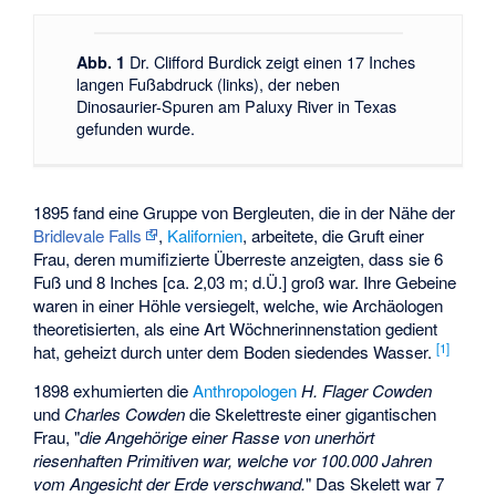
Dr. Clifford Burdick zeigt einen 17 Inches
Abb. 1
langen Fußabdruck (links), der neben
Dinosaurier-Spuren am Paluxy River in Texas
gefunden wurde.
1895 fand eine Gruppe von Bergleuten, die in der Nähe der
Bridlevale Falls
,
Kalifornien
, arbeitete, die Gruft einer
Frau, deren mumifizierte Überreste anzeigten, dass sie 6
Fuß und 8 Inches [ca. 2,03 m; d.Ü.] groß war. Ihre Gebeine
waren in einer Höhle versiegelt, welche, wie Archäologen
theoretisierten, als eine Art Wöchnerinnenstation gedient
[1]
hat, geheizt durch unter dem Boden siedendes Wasser.
1898 exhumierten die
Anthropologen
H. Flager Cowden
und
Charles Cowden
die Skelettreste einer gigantischen
Frau, "
die Angehörige einer Rasse von unerhört
riesenhaften Primitiven war, welche vor 100.000 Jahren
vom Angesicht der Erde verschwand.
" Das Skelett war 7