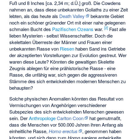
Fuß und 8 Inches [ca. 2,34 m; d.Ü.] groß. Die Cowdens
nahmen an, dass diese unbekannten Goliaths zu einer Zeit
lebten, als das heute als
Death Valley
bekannte Gebiet
noch ein schöner grünender Ort mit einer nahe gelegenen
[2]
schmalen Bucht des
Pazifischen Ozeans
war.
Fast alle
lieben Mysterien - selbst Wissenschaftler. Doch die
skelettalen Überreste der Männer und Frauen einer
unbekannten Rasse von
Riesen
haben Sand ins Getriebe
der akzeptierten Vorstellungen zur Evolution gestreut. Wer
waren diese Leute? Könnten die gewaltigen Skelette
Zeugnis ablegen für eine prähistorische Rasse - eine
Rasse, die unfähig war, sich gegen die aggressiveren
Stämme des sich entwickelnden modernen Menschen zu
behaupten?
Solche physischen Anomalien könnten das Resultat von
Vermischungen von Angehörigen verschiedener
Subspezies des sich entwickelnden Menschen gewesen
sein. Der
Anthropologe
Carlton Coon
hat gemutmaßt,
dass die Menschen vor 500.000 Jshren ihren Anfang als
einheitliche Rasse,
Homo erectus
, genommen haben
könnten, und sich dann zum
Homo sapiens
entwickelte,