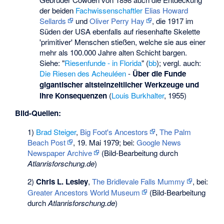
der beiden
Fachwissenschaftler
Elias Howard
Sellards
und
Oliver Perry Hay
, die 1917 im
Süden der USA ebenfalls auf riesenhafte Skelette
'primitiver' Menschen stießen, welche sie aus einer
mehr als 100.000 Jahre alten Schicht bargen.
Siehe: "
Riesenfunde - in Florida
" (
bb
); vergl. auch:
Die Riesen des Acheuléen
-
Über die Funde
gigantischer altsteinzeitlicher Werkzeuge und
ihre Konsequenzen
(
Louis Burkhalter
, 1955)
Bild-Quellen:
1)
Brad Steiger
,
Big Foot's Ancestors
,
The Palm
Beach Post
, 19. Mai 1979; bei:
Google News
Newspaper Archive
(Bild-Bearbeitung durch
Atlanrisforschung.de
)
2)
Chris L. Lesley
,
The Bridlevale Falls Mummy
, bei:
Greater Ancestors World Museum
(Bild-Bearbeitung
durch
Atlanrisforschung.de
)