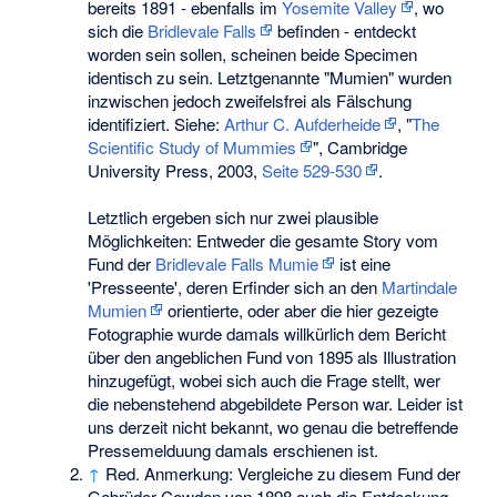
bereits 1891 - ebenfalls im
Yosemite Valley
, wo
sich die
Bridlevale Falls
befinden - entdeckt
worden sein sollen, scheinen beide Specimen
identisch zu sein. Letztgenannte "Mumien" wurden
inzwischen jedoch zweifelsfrei als Fälschung
identifiziert. Siehe:
Arthur C. Aufderheide
, "
The
Scientific Study of Mummies
", Cambridge
University Press, 2003,
Seite 529-530
.
Letztlich ergeben sich nur zwei plausible
Möglichkeiten: Entweder die gesamte Story vom
Fund der
Bridlevale Falls Mumie
ist eine
'Presseente', deren Erfinder sich an den
Martindale
Mumien
orientierte, oder aber die hier gezeigte
Fotographie wurde damals willkürlich dem Bericht
über den angeblichen Fund von 1895 als Illustration
hinzugefügt, wobei sich auch die Frage stellt, wer
die nebenstehend abgebildete Person war. Leider ist
uns derzeit nicht bekannt, wo genau die betreffende
Pressemelduung damals erschienen ist.
↑
Red. Anmerkung: Vergleiche zu diesem Fund der
Gebrüder Cowden von 1898 auch die Entdeckung