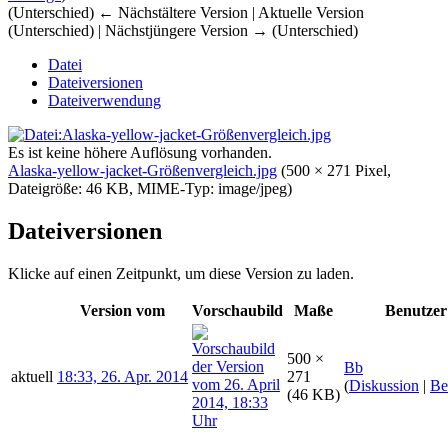
(Unterschied) ← Nächstältere Version | Aktuelle Version
(Unterschied) | Nächstjüngere Version → (Unterschied)
Datei
Dateiversionen
Dateiverwendung
Es ist keine höhere Auflösung vorhanden.
Alaska-yellow-jacket-Größenvergleich.jpg
‎
(500 × 271 Pixel,
Dateigröße: 46 KB, MIME-Typ:
image/jpeg
)
Dateiversionen
Klicke auf einen Zeitpunkt, um diese Version zu laden.
Version vom
Vorschaubild
Maße
Benutzer
500 ×
Bb
aktuell
18:33, 26. Apr. 2014
271
(
Diskussion
|
Be
(46 KB)