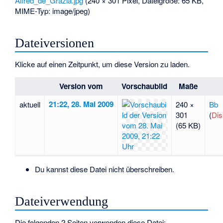
Alfred_de_Grazia.jpg
‎
(240 × 301 Pixel, Dateigröße: 65 KB,
MIME-Typ:
image/jpeg
)
Dateiversionen
Klicke auf einen Zeitpunkt, um diese Version zu laden.
Version vom
Vorschaubild
Maße
21:22, 28. Mai 2009
aktuell
240 ×
Bb
301
(
Dis
(65 KB)
Du kannst diese Datei nicht überschreiben.
Dateiverwendung
Die folgenden 2 Seiten verwenden diese Datei: