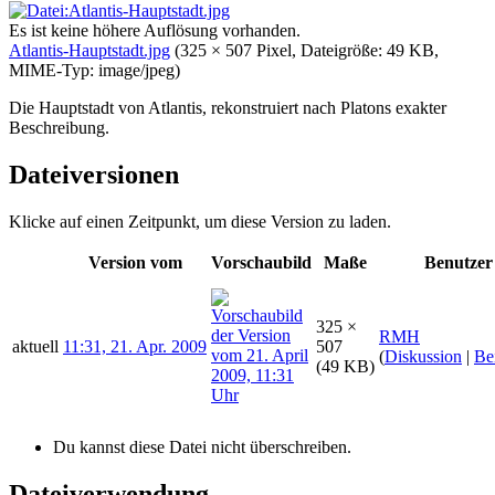
Es ist keine höhere Auflösung vorhanden.
Atlantis-Hauptstadt.jpg
‎
(325 × 507 Pixel, Dateigröße: 49 KB,
MIME-Typ:
image/jpeg
)
Die Hauptstadt von Atlantis, rekonstruiert nach Platons exakter
Beschreibung.
Dateiversionen
Klicke auf einen Zeitpunkt, um diese Version zu laden.
Version vom
Vorschaubild
Maße
Benutzer
325 ×
RMH
aktuell
11:31, 21. Apr. 2009
507
(
Diskussion
|
Be
(49 KB)
Du kannst diese Datei nicht überschreiben.
Dateiverwendung