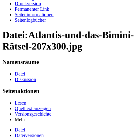
Druckversion
Permanenter Link
Seiten­informationen
Seitenlogbücher
Datei:Atlantis-und-das-Bimini-
Rätsel-207x300.jpg
Namensräume
Datei
Diskussion
Seitenaktionen
Lesen
Quelltext anzeigen
Versionsgeschichte
Mehr
Datei
Dateiversionen