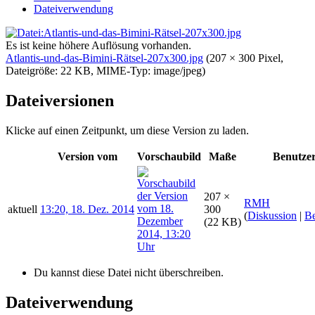
Dateiverwendung
Es ist keine höhere Auflösung vorhanden.
Atlantis-und-das-Bimini-Rätsel-207x300.jpg
‎
(207 × 300 Pixel,
Dateigröße: 22 KB, MIME-Typ:
image/jpeg
)
Dateiversionen
Klicke auf einen Zeitpunkt, um diese Version zu laden.
Version vom
Vorschaubild
Maße
Benutze
207 ×
RMH
aktuell
13:20, 18. Dez. 2014
300
(
Diskussion
|
Be
(22 KB)
Du kannst diese Datei nicht überschreiben.
Dateiverwendung