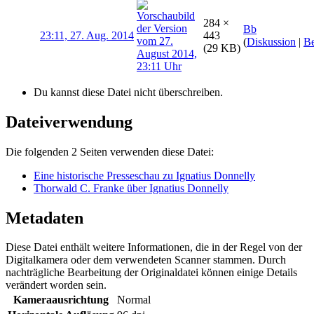
284 ×
Bb
23:11, 27. Aug. 2014
443
(
Diskussion
|
Be
(29 KB)
Du kannst diese Datei nicht überschreiben.
Dateiverwendung
Die folgenden 2 Seiten verwenden diese Datei:
Eine historische Presseschau zu Ignatius Donnelly
Thorwald C. Franke über Ignatius Donnelly
Metadaten
Diese Datei enthält weitere Informationen, die in der Regel von der
Digitalkamera oder dem verwendeten Scanner stammen. Durch
nachträgliche Bearbeitung der Originaldatei können einige Details
verändert worden sein.
Kameraausrichtung
Normal