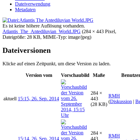
Dateiverwendung
Metadaten
Es ist keine höhere Auflösung vorhanden.
Atlantis_The_Antediluvian_World.JPG
‎
(284 × 443 Pixel,
Dateigröße: 28 KB, MIME-Typ:
image/jpeg
)
Dateiversionen
Klicke auf einen Zeitpunkt, um diese Version zu laden.
Version vom
Vorschaubild
Maße
Benutze
284 ×
RMH
aktuell
15:15, 26. Sep. 2014
443
(
Diskussion
|
Be
(28 KB)
284 ×
RMH
15:14, 26. Sep. 2014
443