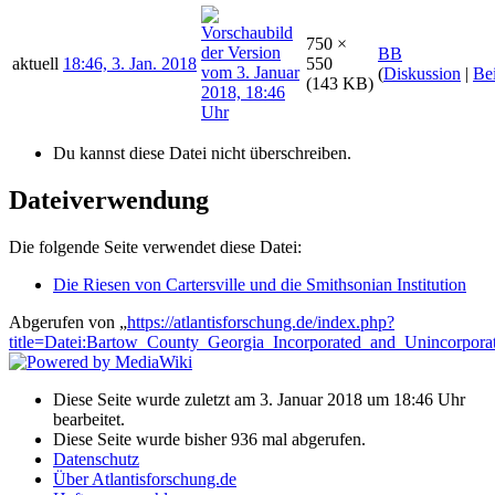
750 ×
BB
aktuell
18:46, 3. Jan. 2018
550
(
Diskussion
|
Bei
(143 KB)
Du kannst diese Datei nicht überschreiben.
Dateiverwendung
Die folgende Seite verwendet diese Datei:
Die Riesen von Cartersville und die Smithsonian Institution
Abgerufen von „
https://atlantisforschung.de/index.php?
title=Datei:Bartow_County_Georgia_Incorporated_and_Unincorporat
Diese Seite wurde zuletzt am 3. Januar 2018 um 18:46 Uhr
bearbeitet.
Diese Seite wurde bisher 936 mal abgerufen.
Datenschutz
Über Atlantisforschung.de