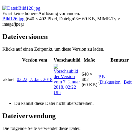
Es ist keine höhere Auflösung vorhanden.
Bild126.jpg
‎
(640 × 402 Pixel, Dateigröße: 69 KB, MIME-Typ:
image/jpeg
)
Dateiversionen
Klicke auf einen Zeitpunkt, um diese Version zu laden.
Version vom
Vorschaubild
Maße
Benutzer
640 ×
BB
aktuell
02:22, 7. Jan. 2018
402
(
Diskussion
|
Beit
(69 KB)
Du kannst diese Datei nicht überschreiben.
Dateiverwendung
Die folgende Seite verwendet diese Datei: