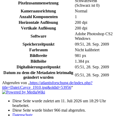
Schwarzweiß
Pixelzusammensetzung
(Schwarz ist 0)
Kameraausrichtung
Normal
Anzahl Komponenten
1
Horizontale Auflösung
200 dpi
Vertikale Auflösung
200 dpi
Adobe Photoshop CS2
Software
Windows
Speicherzeitpunkt
09:51, 28. Sep. 2009
Farbraum
Nicht kalibriert
Bildbreite
981 px
Bildhöhe
1.384 px
Digitalisierungszeitpunkt
05:51, 28. Sep. 2009
Datum zu dem die Metadaten letztmalig
05:51, 28. Sep. 2009
geändert wurden
Abgerufen von „
https://atlantisforschung.de/index.php?
title=Datei:Cayce_1910.jpg&oldid=53956
“
Diese Seite wurde zuletzt am 11. Juli 2026 um 18:29 Uhr
bearbeitet.
Diese Seite wurde bisher 966 mal abgerufen.
Datenschutz