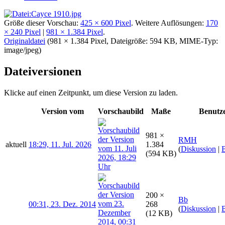
Größe dieser Vorschau:
425 × 600 Pixel
.
Weitere Auflösungen:
170
× 240 Pixel
|
981 × 1.384 Pixel
.
Originaldatei
‎
(981 × 1.384 Pixel, Dateigröße: 594 KB, MIME-Typ:
image/jpeg
)
Dateiversionen
Klicke auf einen Zeitpunkt, um diese Version zu laden.
Version vom
Vorschaubild
Maße
Benutz
981 ×
RMH
aktuell
18:29, 11. Jul. 2026
1.384
(
Diskussion
|
B
(594 KB)
200 ×
Bb
00:31, 23. Dez. 2014
268
(
Diskussion
|
B
(12 KB)