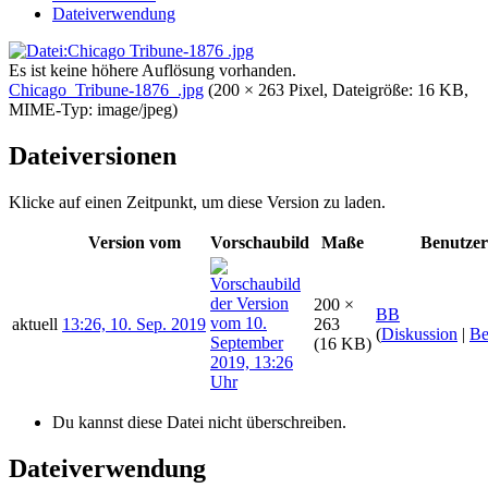
Dateiverwendung
Es ist keine höhere Auflösung vorhanden.
Chicago_Tribune-1876_.jpg
‎
(200 × 263 Pixel, Dateigröße: 16 KB,
MIME-Typ:
image/jpeg
)
Dateiversionen
Klicke auf einen Zeitpunkt, um diese Version zu laden.
Version vom
Vorschaubild
Maße
Benutzer
200 ×
BB
aktuell
13:26, 10. Sep. 2019
263
(
Diskussion
|
Be
(16 KB)
Du kannst diese Datei nicht überschreiben.
Dateiverwendung