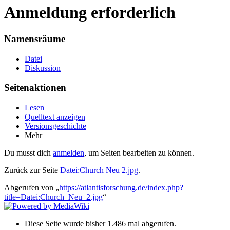
Anmeldung erforderlich
Namensräume
Datei
Diskussion
Seitenaktionen
Lesen
Quelltext anzeigen
Versionsgeschichte
Mehr
Du musst dich
anmelden
, um Seiten bearbeiten zu können.
Zurück zur Seite
Datei:Church Neu 2.jpg
.
Abgerufen von „
https://atlantisforschung.de/index.php?
title=Datei:Church_Neu_2.jpg
“
Diese Seite wurde bisher 1.486 mal abgerufen.