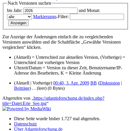
Nach Versionen suchen
bis Jahr:
und Monat:
Markierungs
-Filter:
Zur Anzeige der Änderungen einfach die zu vergleichenden
Versionen auswählen und die Schaltfläche „Gewählte Versionen
vergleichen“ klicken.
(Aktuell) = Unterschied zur aktuellen Version, (Vorherige) =
Unterschied zur vorherigen Version
Uhrzeit/Datum = Version zu dieser Zeit, Benutzername/IP-
Adresse des Bearbeiters, K = Kleine Änderung
(Aktuell | Vorherige)
00:40, 3. Apr. 2009
‎
BB
(
Diskussion
|
Beiträge
)
‎
. .
(leer)
(0 Bytes)
Abgerufen von „
https://atlantisforschung.de/index.php?
title=Datei:Erie_See.jpg
“
Diese Seite wurde bisher 1.727 mal abgerufen.
Datenschutz
Über Atlantisforschung.de