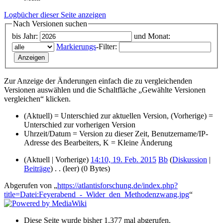
Logbücher dieser Seite anzeigen
Nach Versionen suchen
bis Jahr:
und Monat:
Markierungs
-Filter:
Zur Anzeige der Änderungen einfach die zu vergleichenden
Versionen auswählen und die Schaltfläche „Gewählte Versionen
vergleichen“ klicken.
(Aktuell) = Unterschied zur aktuellen Version, (Vorherige) =
Unterschied zur vorherigen Version
Uhrzeit/Datum = Version zu dieser Zeit, Benutzername/IP-
Adresse des Bearbeiters, K = Kleine Änderung
(Aktuell | Vorherige)
14:10, 19. Feb. 2015
‎
Bb
(
Diskussion
|
Beiträge
)
‎
. .
(leer)
(0 Bytes)
Abgerufen von „
https://atlantisforschung.de/index.php?
title=Datei:Feyerabend_-_Wider_den_Methodenzwang.jpg
“
Diese Seite wurde bisher 1.377 mal abgerufen.