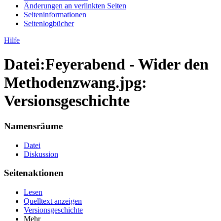
Änderungen an verlinkten Seiten
Seiten­informationen
Seitenlogbücher
Hilfe
Datei:Feyerabend - Wider den
Methodenzwang.jpg:
Versionsgeschichte
Namensräume
Datei
Diskussion
Seitenaktionen
Lesen
Quelltext anzeigen
Versionsgeschichte
Mehr