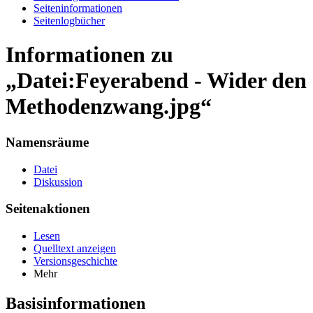
Seiten­informationen
Seitenlogbücher
Informationen zu
„Datei:Feyerabend - Wider den
Methodenzwang.jpg“
Namensräume
Datei
Diskussion
Seitenaktionen
Lesen
Quelltext anzeigen
Versionsgeschichte
Mehr
Basisinformationen