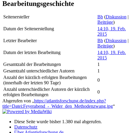
Bearbeitungsgeschichte
Seitenersteller
Bb
(
Diskussion
|
Beiträge
)
Datum der Seitenerstellung
14:10, 19. Feb.
2015
Letzter Bearbeiter
Bb
(
Diskussion
|
Beiträge
)
Datum der letzten Bearbeitung
14:10, 19. Feb.
2015
Gesamtzahl der Bearbeitungen
1
Gesamtzahl unterschiedlicher Autoren
1
Anzahl der kürzlich erfolgten Bearbeitungen
0
(innerhalb der letzten 90 Tage)
Anzahl unterschiedlicher Autoren der kürzlich
0
erfolgten Bearbeitungen
Abgerufen von „
https://atlantisforschung.de/index.php?
title=Datei:Feyerabend_-_Wider_den_Methodenzwang.jpg
“
Diese Seite wurde bisher 1.380 mal abgerufen.
Datenschutz
Über Atlantisforschung.de