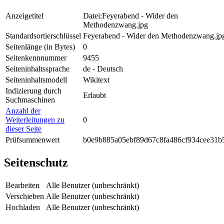
Anzeigetitel
Datei:Feyerabend - Wider den
Methodenzwang.jpg
Standardsortierschlüssel
Feyerabend - Wider den Methodenzwang.jp
Seitenlänge (in Bytes)
0
Seitenkennnummer
9455
Seiteninhaltssprache
de - Deutsch
Seiteninhaltsmodell
Wikitext
Indizierung durch
Erlaubt
Suchmaschinen
Anzahl der
Weiterleitungen zu
0
dieser Seite
Prüfsummenwert
b0e9b885a05ebf89d67c8fa486cf934cee31b
Seitenschutz
Bearbeiten
Alle Benutzer (unbeschränkt)
Verschieben
Alle Benutzer (unbeschränkt)
Hochladen
Alle Benutzer (unbeschränkt)