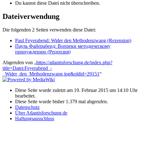
Du kannst diese Datei nicht überschreiben.
Dateiverwendung
Die folgenden 2 Seiten verwenden diese Datei:
Paul Feyerabend: Wider den Methodenzwang (Rezension)
Пауль Файерабенд: Вопреки методическому
принуждению (Рецензия)
Abgerufen von „
https://atlantisforschung.de/index.php?
title=Datei:Feyerabend_-
_Wider_den_Methodenzwang.jpg&oldid=29151
“
Diese Seite wurde zuletzt am 19. Februar 2015 um 14:10 Uhr
bearbeitet.
Diese Seite wurde bisher 1.379 mal abgerufen.
Datenschutz
Über Atlantisforschung.de
Haftungsausschluss