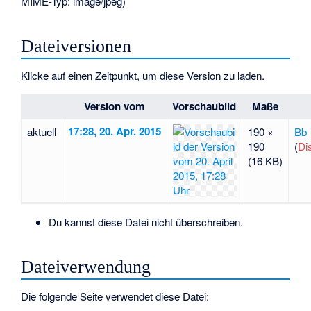
MIME-Typ:
image/jpeg
)
Dateiversionen
Klicke auf einen Zeitpunkt, um diese Version zu laden.
Version vom
Vorschaubild
Maße
17:28, 20. Apr. 2015
aktuell
190 ×
Bb
190
(
Di
(16 KB)
Du kannst diese Datei nicht überschreiben.
Dateiverwendung
Die folgende Seite verwendet diese Datei: