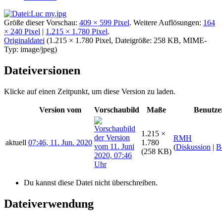
Größe dieser Vorschau:
409 × 599 Pixel
.
Weitere Auflösungen:
164
× 240 Pixel
|
1.215 × 1.780 Pixel
.
Originaldatei
‎
(1.215 × 1.780 Pixel, Dateigröße: 258 KB, MIME-
Typ:
image/jpeg
)
Dateiversionen
Klicke auf einen Zeitpunkt, um diese Version zu laden.
Version vom
Vorschaubild
Maße
Benutze
1.215 ×
RMH
aktuell
07:46, 11. Jun. 2020
1.780
(
Diskussion
|
B
(258 KB)
Du kannst diese Datei nicht überschreiben.
Dateiverwendung