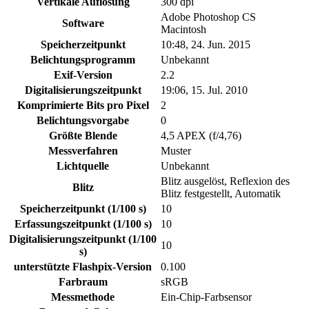
Vertikale Auflösung
300 dpi
Adobe Photoshop CS
Software
Macintosh
Speicherzeitpunkt
10:48, 24. Jun. 2015
Belichtungsprogramm
Unbekannt
Exif-Version
2.2
Digitalisierungszeitpunkt
19:06, 15. Jul. 2010
Komprimierte Bits pro Pixel
2
Belichtungsvorgabe
0
Größte Blende
4,5 APEX (f/4,76)
Messverfahren
Muster
Lichtquelle
Unbekannt
Blitz ausgelöst, Reflexion des
Blitz
Blitz festgestellt, Automatik
Speicherzeitpunkt (1/100 s)
10
Erfassungszeitpunkt (1/100 s)
10
Digitalisierungszeitpunkt (1/100
10
s)
unterstützte Flashpix-Version
0.100
Farbraum
sRGB
Messmethode
Ein-Chip-Farbsensor