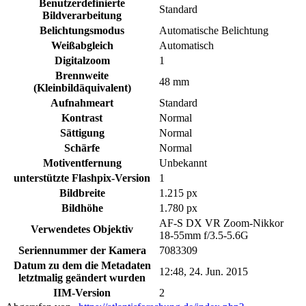
Benutzerdefinierte
Standard
Bildverarbeitung
Belichtungsmodus
Automatische Belichtung
Weißabgleich
Automatisch
Digitalzoom
1
Brennweite
48 mm
(Kleinbildäquivalent)
Aufnahmeart
Standard
Kontrast
Normal
Sättigung
Normal
Schärfe
Normal
Motiventfernung
Unbekannt
unterstützte Flashpix-Version
1
Bildbreite
1.215 px
Bildhöhe
1.780 px
AF-S DX VR Zoom-Nikkor
Verwendetes Objektiv
18-55mm f/3.5-5.6G
Seriennummer der Kamera
7083309
Datum zu dem die Metadaten
12:48, 24. Jun. 2015
letztmalig geändert wurden
IIM-Version
2