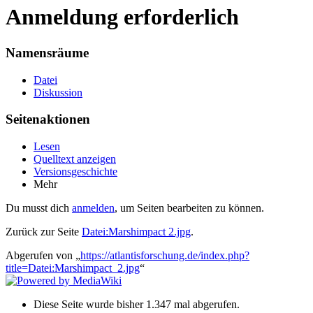
Anmeldung erforderlich
Namensräume
Datei
Diskussion
Seitenaktionen
Lesen
Quelltext anzeigen
Versionsgeschichte
Mehr
Du musst dich
anmelden
, um Seiten bearbeiten zu können.
Zurück zur Seite
Datei:Marshimpact 2.jpg
.
Abgerufen von „
https://atlantisforschung.de/index.php?
title=Datei:Marshimpact_2.jpg
“
Diese Seite wurde bisher 1.347 mal abgerufen.