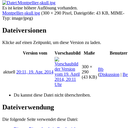
Es ist keine höhere Auflösung vorhanden.
Montpellier-skull.jpg
‎
(300 × 290 Pixel, Dateigröße: 43 KB, MIME-
Typ:
image/jpeg
)
Dateiversionen
Klicke auf einen Zeitpunkt, um diese Version zu laden.
Version vom
Vorschaubild
Maße
Benutzer
300 ×
Bb
aktuell
20:11, 19. Apr. 2014
290
(
Diskussion
|
Be
(43 KB)
Du kannst diese Datei nicht überschreiben.
Dateiverwendung
Die folgende Seite verwendet diese Datei: