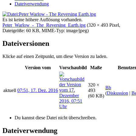
Dateiverwendung
Es ist keine höhere Auflösung vorhanden.
Peter_Warlow_-_The_Reversing_Earth.jpg
‎
(320 × 493 Pixel,
Dateigröße: 60 KB, MIME-Typ:
image/jpeg
)
Dateiversionen
Klicke auf einen Zeitpunkt, um diese Version zu laden.
Version vom
Vorschaubild
Maße
Benutze
320 ×
Bb
aktuell
07:51, 17. Dez. 2016
493
(
Diskussion
|
Be
(60 KB)
Du kannst diese Datei nicht überschreiben.
Dateiverwendung