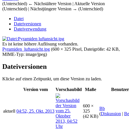
(Unterschied) ← Nächstältere Version | Aktuelle Version
(Unterschied) | Nächstjüngere Version → (Unterschied)
Datei
Dateiversionen
Dateiverwendung
Es ist keine höhere Auflösung vorhanden.
Pyramiden_luftansicht.jpg
‎
(600 × 325 Pixel, Dateigröße: 42 KB,
MIME-Typ:
image/jpeg
)
Dateiversionen
Klicke auf einen Zeitpunkt, um diese Version zu laden.
Version vom
Vorschaubild
Maße
Benutzer
600 ×
Bb
aktuell
04:52, 25. Okt. 2013
325
(
Diskussion
|
Be
(42 KB)