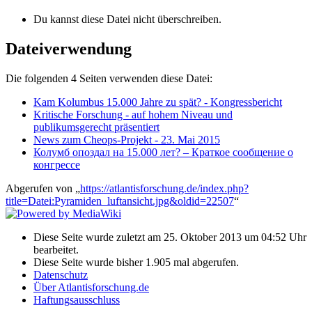
Du kannst diese Datei nicht überschreiben.
Dateiverwendung
Die folgenden 4 Seiten verwenden diese Datei:
Kam Kolumbus 15.000 Jahre zu spät? - Kongressbericht
Kritische Forschung - auf hohem Niveau und
publikumsgerecht präsentiert
News zum Cheops-Projekt - 23. Mai 2015
Колумб опоздал на 15.000 лет? – Краткое сообщение о
конгрессе
Abgerufen von „
https://atlantisforschung.de/index.php?
title=Datei:Pyramiden_luftansicht.jpg&oldid=22507
“
Diese Seite wurde zuletzt am 25. Oktober 2013 um 04:52 Uhr
bearbeitet.
Diese Seite wurde bisher 1.905 mal abgerufen.
Datenschutz
Über Atlantisforschung.de
Haftungsausschluss