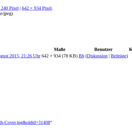
 240 Pixel
|
642 × 934 Pixel
.
e/jpeg
)
Maße
Benutzer
K
642 × 934
(78 KB)
Bb
(
Diskussion
|
Beiträge
)
:Roth-Cover.jpg&oldid=31408
“