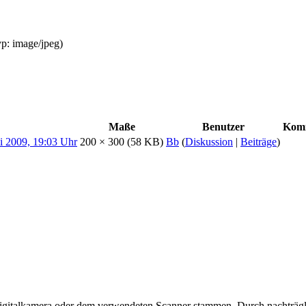
yp:
image/jpeg
)
Maße
Benutzer
Kom
200 × 300
(58 KB)
Bb
(
Diskussion
|
Beiträge
)
 Digitalkamera oder dem verwendeten Scanner stammen. Durch nachträgli