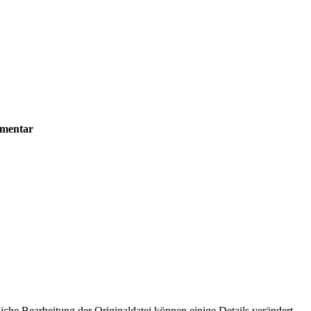
mentar
che Bearbeitung der Originaldatei können einige Details verändert