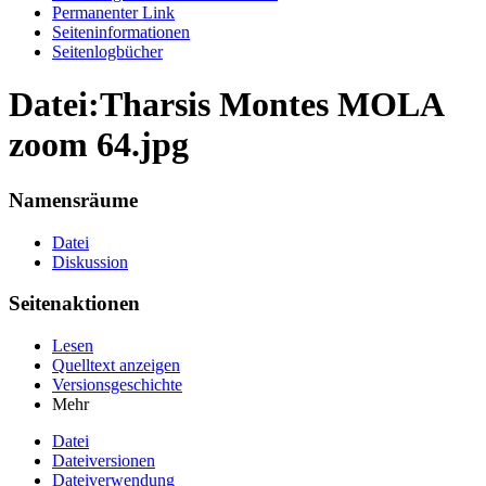
Permanenter Link
Seiten­informationen
Seitenlogbücher
Datei:Tharsis Montes MOLA
zoom 64.jpg
Namensräume
Datei
Diskussion
Seitenaktionen
Lesen
Quelltext anzeigen
Versionsgeschichte
Mehr
Datei
Dateiversionen
Dateiverwendung