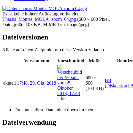
Es ist keine höhere Auflösung vorhanden.
Tharsis_Montes_MOLA_zoom_64.jpg
‎
(600 × 600 Pixel,
Dateigröße: 103 KB, MIME-Typ:
image/jpeg
)
Dateiversionen
Klicke auf einen Zeitpunkt, um diese Version zu laden.
Version vom
Vorschaubild
Maße
Benutz
600 ×
BB
aktuell
17:48, 29. Okt. 2018
600
(
Diskussion
|
B
(103 KB)
Du kannst diese Datei nicht überschreiben.
Dateiverwendung