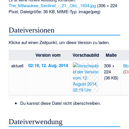
The_Milwaukee_Sentinel_-_21._Okt._1934.jpg
‎
(306 × 224
Pixel, Dateigröße: 36 KB, MIME-Typ:
image/jpeg
)
Dateiversionen
Klicke auf einen Zeitpunkt, um diese Version zu laden.
Version vom
Vorschaubild
Maße
02:19, 12. Aug. 2014
aktuell
306 ×
Bb
224
(
Di
(36 KB)
Du kannst diese Datei nicht überschreiben.
Dateiverwendung