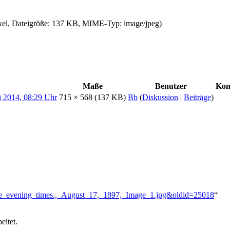
ixel, Dateigröße: 137 KB, MIME-Typ:
image/jpeg
)
Maße
Benutzer
Kom
715 × 568
(137 KB)
Bb
(
Diskussion
|
Beiträge
)
i:The_evening_times.,_August_17,_1897,_Image_1.jpg&oldid=25018
“
eitet.