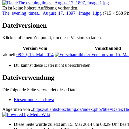
Es ist keine höhere Auflösung vorhanden.
The_evening_times.,_August_17,_1897,_Image_1.jpg
‎
(715 × 568 P
Dateiversionen
Klicke auf einen Zeitpunkt, um diese Version zu laden.
Version vom
Vorschaubild
aktuell
08:29, 15. Mai 2014
Du kannst diese Datei nicht überschreiben.
Dateiverwendung
Die folgende Seite verwendet diese Datei:
Riesenfunde - in Iowa
Abgerufen von „
https://atlantisforschung.de/index.php?title=Date
Diese Seite wurde zuletzt am 15. Mai 2014 um 08:29 Uhr bearb