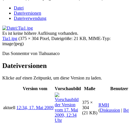
Datei
Dateiversionen
Dateiverwendung
Es ist keine höhere Auflösung vorhanden.
Tia1.jpg
‎
(375 × 304 Pixel, Dateigröße: 21 KB, MIME-Typ:
image/jpeg
)
Das Sonnentor von Tiahuanaco
Dateiversionen
Klicke auf einen Zeitpunkt, um diese Version zu laden.
Version vom
Vorschaubild
Maße
Benutzer
375 ×
RMH
aktuell
12:34, 17. Mai 2009
304
(
Diskussion
|
Bei
(21 KB)