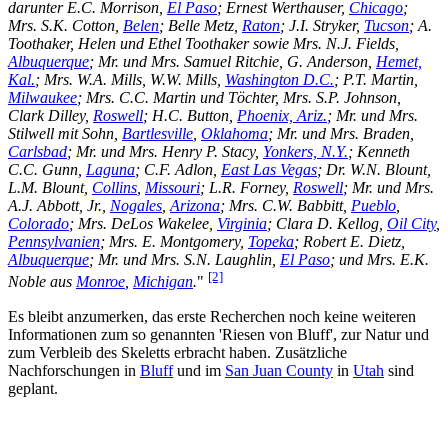
darunter E.C. Morrison,
El Paso
; Ernest Werthauser,
Chicago
;
Mrs. S.K. Cotton,
Belen
; Belle Metz,
Raton
; J.I. Stryker,
Tucson
; A.
Toothaker, Helen und Ethel Toothaker sowie Mrs. N.J. Fields,
Albuquerque
; Mr. und Mrs. Samuel Ritchie, G. Anderson,
Hemet,
Kal.
; Mrs. W.A. Mills, W.W. Mills,
Washington D.C.
; P.T. Martin,
Milwaukee
; Mrs. C.C. Martin und Töchter, Mrs. S.P. Johnson,
Clark Dilley,
Roswell
; H.C. Button,
Phoenix, Ariz.
; Mr. und Mrs.
Stilwell mit Sohn,
Bartlesville
,
Oklahoma
; Mr. und Mrs. Braden,
Carlsbad
; Mr. und Mrs. Henry P. Stacy,
Yonkers, N.Y.
; Kenneth
C.C. Gunn,
Laguna
; C.F. Adlon,
East Las Vegas
; Dr. W.N. Blount,
L.M. Blount,
Collins
,
Missouri
; L.R. Forney,
Roswell
; Mr. und Mrs.
A.J. Abbott, Jr.,
Nogales
,
Arizona
; Mrs. C.W. Babbitt,
Pueblo
,
Colorado
; Mrs. DeLos Wakelee,
Virginia
; Clara D. Kellog,
Oil City
,
Pennsylvanien
; Mrs. E. Montgomery,
Topeka
; Robert E. Dietz,
Albuquerque
; Mr. und Mrs. S.N. Laughlin,
El Paso
; und Mrs. E.K.
[2]
Noble aus
Monroe
,
Michigan
.
"
Es bleibt anzumerken, das erste Recherchen noch keine weiteren
Informationen zum so genannten 'Riesen von Bluff', zur Natur und
zum Verbleib des Skeletts erbracht haben. Zusätzliche
Nachforschungen in
Bluff
und im
San Juan County
in
Utah
sind
geplant.