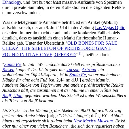
Ethnology
, und
last but not least
massive Aufkäufe von Spezimen
durch private Sammler, in deren Kollektionen die 'Giganten-Relikte'
dann verschwanden.
Was die letztgenannte Annahme betrifft, ist ein Artikel
(Abb. 1)
aufschlussreich, der am 9. Juli 1914 in der Zeitung
Las Vegas Optic
erschien. Immerhin macht er anhand eine konkreten Fallbeispiels
deutlich, dass es tatsächlich einen Markt für riesenhafte Human-
Relikte gab. Unter der Überschrift "
OLD BONES FOR SALE
CHEAP - THE SKELETON OF PREHISTORIC GIANT,
[1]
FOUND IN UTAH CAVE, OFFERED
"
, heißt es dort:
"
Santa Fe
, 9. Juli - Wer möchte das Skelett eines prähistorischen
Riesen
kaufen? Dr. J.I. Stryker aus
Tucson
,
Arizona
, ein
wohlbekannter Ölfeld-Experte, ist in
Santa Fe
, wo er nach einem
Käufer für eine acht Fuß
[ca. 2,44 m; d.Ü.]
großen Mumie,
hunderte Stücke von Töpferware und andere prähistorische Relikte
Ausschau hält, die zusammen mit der Mumie in einer Höhle bei
Bluff
,
Utah
, gefunden wurden. Das Skelett ist unter Wissenschaftlern
als 'Riese von Bluff' bekannt.
Dr. Stryker ist der Meinung, das Skelett sei 9000 Jahre alt. Er zog
gestern den Amtsrichter
[orig.: "
District Judge
"; d.Ü.]
F.C. Abbott
hinzu und registrierte sich zudem beim
New Mexico Museum
. Er ist
aber nur einer von vielen Besuchern, die sich dort registriert haben,