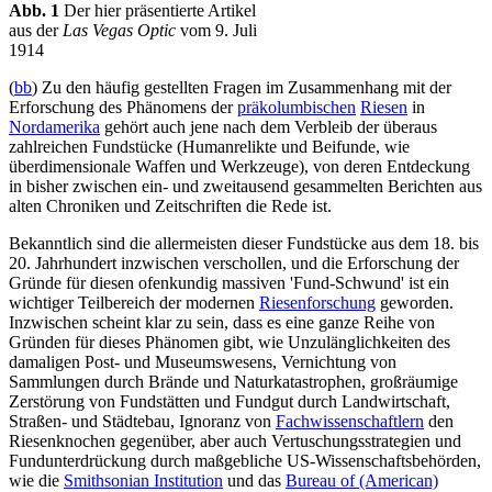
Abb. 1
Der hier präsentierte Artikel
aus der
Las Vegas Optic
vom 9. Juli
1914
(
bb
) Zu den häufig gestellten Fragen im Zusammenhang mit der
Erforschung des Phänomens der
präkolumbischen
Riesen
in
Nordamerika
gehört auch jene nach dem Verbleib der überaus
zahlreichen Fundstücke (Humanrelikte und Beifunde, wie
überdimensionale Waffen und Werkzeuge), von deren Entdeckung
in bisher zwischen ein- und zweitausend gesammelten Berichten aus
alten Chroniken und Zeitschriften die Rede ist.
Bekanntlich sind die allermeisten dieser Fundstücke aus dem 18. bis
20. Jahrhundert inzwischen verschollen, und die Erforschung der
Gründe für diesen ofenkundig massiven 'Fund-Schwund' ist ein
wichtiger Teilbereich der modernen
Riesenforschung
geworden.
Inzwischen scheint klar zu sein, dass es eine ganze Reihe von
Gründen für dieses Phänomen gibt, wie Unzulänglichkeiten des
damaligen Post- und Museumswesens, Vernichtung von
Sammlungen durch Brände und Naturkatastrophen, großräumige
Zerstörung von Fundstätten und Fundgut durch Landwirtschaft,
Straßen- und Städtebau, Ignoranz von
Fachwissenschaftlern
den
Riesenknochen gegenüber, aber auch Vertuschungsstrategien und
Fundunterdrückung durch maßgebliche US-Wissenschaftsbehörden,
wie die
Smithsonian Institution
und das
Bureau of (American)