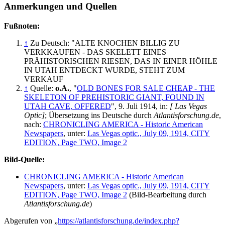
Anmerkungen und Quellen
Fußnoten:
↑
Zu Deutsch: "ALTE KNOCHEN BILLIG ZU
VERKKAUFEN - DAS SKELETT EINES
PRÄHISTORISCHEN RIESEN, DAS IN EINER HÖHLE
IN UTAH ENTDECKT WURDE, STEHT ZUM
VERKAUF
↑
Quelle:
o.A.
, "
OLD BONES FOR SALE CHEAP - THE
SKELETON OF PREHISTORIC GIANT, FOUND IN
UTAH CAVE, OFFERED
", 9. Juli 1914, in:
[ Las Vegas
Optic]
; Übersetzung ins Deutsche durch
Atlantisforschung.de
,
nach:
CHRONICLING AMERICA - Historic American
Newspapers
, unter:
Las Vegas optic., July 09, 1914, CITY
EDITION, Page TWO, Image 2
Bild-Quelle:
CHRONICLING AMERICA - Historic American
Newspapers
, unter:
Las Vegas optic., July 09, 1914, CITY
EDITION, Page TWO, Image 2
(Bild-Bearbeitung durch
Atlantisforschung.de
)
Abgerufen von „
https://atlantisforschung.de/index.php?