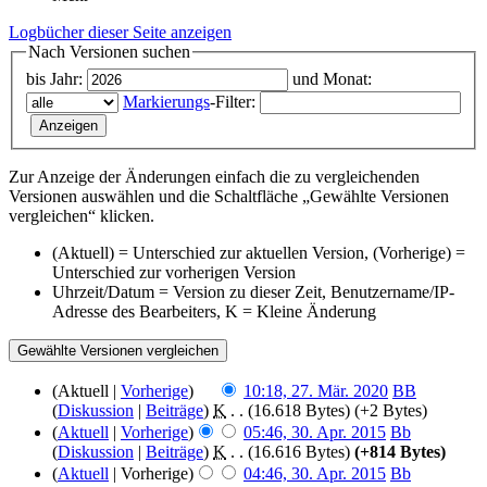
Logbücher dieser Seite anzeigen
Nach Versionen suchen
bis Jahr:
und Monat:
Markierungs
-Filter:
Zur Anzeige der Änderungen einfach die zu vergleichenden
Versionen auswählen und die Schaltfläche „Gewählte Versionen
vergleichen“ klicken.
(Aktuell) = Unterschied zur aktuellen Version, (Vorherige) =
Unterschied zur vorherigen Version
Uhrzeit/Datum = Version zu dieser Zeit, Benutzername/IP-
Adresse des Bearbeiters, K = Kleine Änderung
(Aktuell |
Vorherige
)
10:18, 27. Mär. 2020
‎
BB
(
Diskussion
|
Beiträge
)
‎
K
. .
(16.618 Bytes)
(+2 Bytes)
(
Aktuell
|
Vorherige
)
05:46, 30. Apr. 2015
‎
Bb
(
Diskussion
|
Beiträge
)
‎
K
. .
(16.616 Bytes)
(+814 Bytes)
(
Aktuell
| Vorherige)
04:46, 30. Apr. 2015
‎
Bb