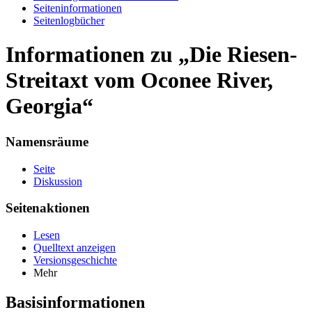
Seiten­informationen
Seitenlogbücher
Informationen zu „Die Riesen-
Streitaxt vom Oconee River,
Georgia“
Namensräume
Seite
Diskussion
Seitenaktionen
Lesen
Quelltext anzeigen
Versionsgeschichte
Mehr
Basisinformationen