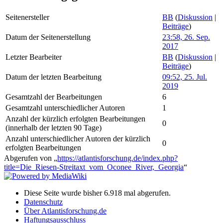
Seitenersteller
BB
(
Diskussion
|
Beiträge
)
Datum der Seitenerstellung
23:58, 26. Sep.
2017
Letzter Bearbeiter
BB
(
Diskussion
|
Beiträge
)
Datum der letzten Bearbeitung
09:52, 25. Jul.
2019
Gesamtzahl der Bearbeitungen
6
Gesamtzahl unterschiedlicher Autoren
1
Anzahl der kürzlich erfolgten Bearbeitungen
0
(innerhalb der letzten 90 Tage)
Anzahl unterschiedlicher Autoren der kürzlich
0
erfolgten Bearbeitungen
Abgerufen von „
https://atlantisforschung.de/index.php?
title=Die_Riesen-Streitaxt_vom_Oconee_River,_Georgia
“
Diese Seite wurde bisher 6.918 mal abgerufen.
Datenschutz
Über Atlantisforschung.de
Haftungsausschluss