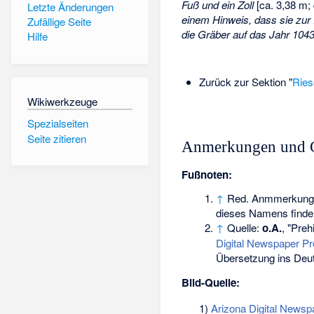
Fuß und ein Zoll
[ca. 3,38 m; 
Letzte Änderungen
einem Hinweis, dass sie zu
Zufällige Seite
die Gräber auf das Jahr 1043
Hilfe
Zurück zur Sektion "
Ries
Wikiwerkzeuge
Spezialseiten
Seite zitieren
Anmerkungen und 
Fußnoten:
↑
Red. Anmmerkung: L
dieses Namens finde
↑
Quelle:
o.A.
, "Preh
Digital Newspaper P
Übersetzung ins Deu
Bild-Quelle:
1)
Arizona Digital Newsp