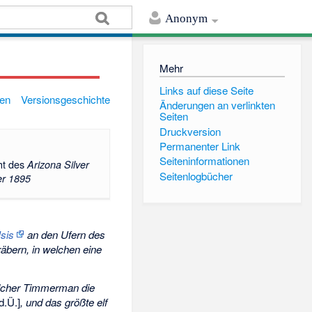
Anonym
Mehr
Links auf diese Seite
gen
Versionsgeschichte
Änderungen an verlinkten
Seiten
Druckversion
Permanenter Link
Seiten­informationen
ht des
Arizona Silver
Seitenlogbücher
er 1895
Isis
an den Ufern des
räbern, in welchen eine
welcher Timmerman die
d.Ü.]
, und das größte elf