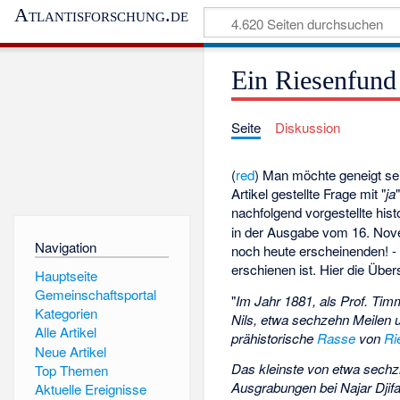
Atlantisforschung.de
Ein Riesenfund
Seite
Diskussion
(
red
) Man möchte geneigt sei
Artikel gestellte Frage mit "
ja
nachfolgend vorgestellte hi
in der Ausgabe vom 16. Nove
Navigation
noch heute erscheinenden! -
erschienen ist. Hier die Übe
Hauptseite
Gemeinschaftsportal
"
Im Jahr 1881, als Prof. Ti
Kategorien
Nils, etwa sechzehn Meilen u
Alle Artikel
prähistorische
Rasse
von
Ri
Neue Artikel
Das kleinste von etwa sechz
Top Themen
Ausgrabungen bei Najar Djif
Aktuelle Ereignisse