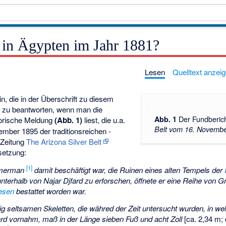
 in Ägypten im Jahr 1881?
Lesen
Quelltext anzei
n, die in der Überschrift zu diesem
" zu beantworten, wenn man die
Der Fundberic
Abb. 1
storische Meldung
(Abb. 1)
liest, die u.a.
Belt vom 16. Novemb
mber 1895 der traditionsreichen -
 Zeitung
The Arizona Silver Belt
rsetzung:
[1]
mmerman
damit beschäftigt war, die Ruinen eines alten Tempels der
nterhalb von Najar Djfard zu erforschen, öffnete er eine Reihe von G
esen
bestattet worden war.
ig seltsamen Skeletten, die währed der Zeit untersucht wurden, in 
ard vornahm, maß in der Länge sieben Fuß und acht Zoll
[ca. 2,34 m; 