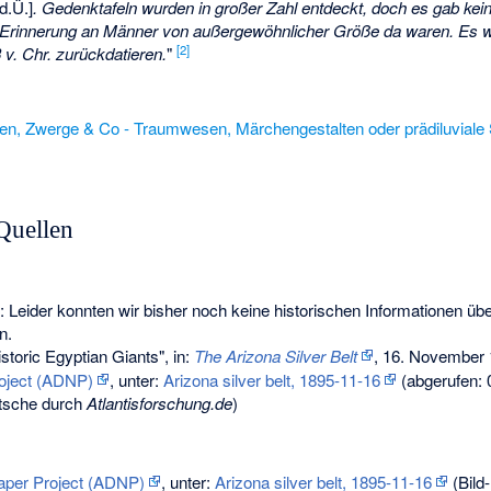
d.Ü.]
. Gedenktafeln wurden in großer Zahl entdeckt, doch es gab kei
r Erinnerung an Männer von außergewöhnlicher Größe da waren. Es
[2]
 v. Chr. zurückdatieren.
"
en, Zwerge & Co - Traumwesen, Märchengestalten oder prädiluviale
Quellen
eider konnten wir bisher noch keine historischen Informationen üb
n.
istoric Egyptian Giants", in:
The Arizona Silver Belt
, 16. November 
roject (ADNP)
, unter:
Arizona silver belt, 1895-11-16
(abgerufen: 
tsche durch
Atlantisforschung.de
)
aper Project (ADNP)
, unter:
Arizona silver belt, 1895-11-16
(Bild