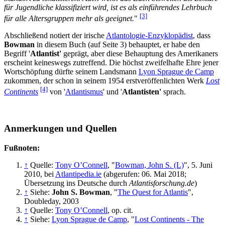
für Jugendliche klassifiziert wird, ist es als einführendes Lehrbuch
[3]
für alle Altersgruppen mehr als geeignet.
"
Abschließend notiert der irische
Atlantologie-Enzyklopädist
, dass
Bowman
in diesem Buch (auf Seite 3) behauptet, er habe den
Begriff '
Atlantist'
geprägt, aber diese Behauptung des Amerikaners
erscheint keineswegs zutreffend. Die höchst zweifelhafte Ehre jener
Wortschöpfung dürfte seinem Landsmann
Lyon Sprague de Camp
zukommen, der schon in seinem 1954 erstveröffenlichten Werk
Lost
[4]
Continents
von '
Atlantismus
' und '
Atlantisten'
sprach.
Anmerkungen und Quellen
Fußnoten:
↑
Quelle:
Tony O’Connell
, "
Bowman, John S. (L)
", 5. Juni
2010, bei
Atlantipedia.ie
(abgerufen: 06. Mai 2018;
Übersetzung ins Deutsche durch
Atlantisforschung.de
)
↑
Siehe:
John S. Bowman
, "
The Quest for Atlantis
",
Doubleday, 2003
↑
Quelle:
Tony O’Connell
, op. cit.
↑
Siehe:
Lyon Sprague de Camp
, "
Lost Continents - The