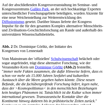
Auf der abschließenden Kongressveranstaltung im Seminar- und
Kongresszentrums
Galileo Park
, an der sich hochkarätige Experten
unterschiedlicher Forschungsgebiete beteiligten, wurden Akzente für
eine neue Weichenstellung zur Weiterentwicklung des
Diffusionismus
gesetzt. Darüber hinaus lieferte der Kongress
Impulse für die für den gesamten Komplex alternativer Menschheits-
und Zivilisations-Geschichtsforschung am Rande und außerhalb des
universitären Wissenschaftsbetriebs.
Abb. 2
Dr. Dominique Görlitz, der Initiator des
Kongresses von Lennestadt
Vom Mainstream der 'offiziellen'
Schulwissenschaft
belächelt oder
sogar angefeindet, trägt diese alternative Forschung, wie der
Veranstalter-Kreis um
Dominique Görlitz
(Abb.2)
feststellte,
"
immer mehr Fakten zusammen, die dafür Hinweise liefern, dass es
schon vor mehr als 15.000 Jahren Seefahrt und kulturellen
Austausch über die Meere gegeben haben könnte. Diese neuen
Befunde, die die fachübergreifende Forschung liefert, legen nahe,
dass der >Kosmopolitismus< in den menschlichen Beziehungen
kein heutiges Phänomen ist. Tatsächlich ist die Kultur schon immer
international gewesen. Transozeanische Kontakte über die
Kontinente hinweg datieren bis in prähistorische Zeiten zurück.
"