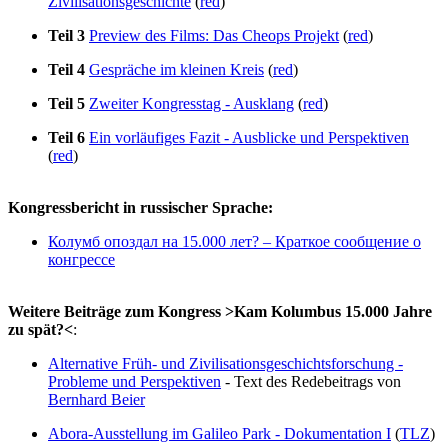
Zivilisationsgeschichte
(
red
)
Teil 3
Preview des Films: Das Cheops Projekt
(
red
)
Teil 4
Gespräche im kleinen Kreis
(
red
)
Teil 5
Zweiter Kongresstag - Ausklang
(
red
)
Teil 6
Ein vorläufiges Fazit - Ausblicke und Perspektiven
(
red
)
Kongressbericht in russischer Sprache:
Колумб опоздал на 15.000 лет? – Краткое сообщение о
конгрессе
Weitere Beiträge zum Kongress >Kam Kolumbus 15.000 Jahre
zu spät?<
:
Alternative Früh- und Zivilisationsgeschichtsforschung -
Probleme und Perspektiven
- Text des Redebeitrags von
Bernhard Beier
Abora-Ausstellung im Galileo Park - Dokumentation I
(
TLZ
)