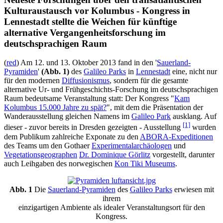
Kulturaustausch vor Kolumbus - Kongress in
Lennestadt stellte die Weichen für künftige
alternative Vergangenheitsforschung im
deutschsprachigen Raum
(
red
) Am 12. und 13. Oktober 2013 fand in den '
Sauerland-
Pyramiden
'
(Abb. 1)
des
Galileo Parks
in
Lennestadt
eine, nicht nur
für den modernen
Diffusionismus
, sondern für die gesamte
alternative Ur- und Frühgeschichts-Forschung im deutschsprachigen
Raum bedeutsame Veranstaltung statt: Der Kongress "
Kam
Kolumbus 15.000 Jahre zu spät?
", mit dem die Präsentation der
Wanderausstellung gleichen Namens im
Galileo Park
ausklang. Auf
[1]
dieser - zuvor bereits in Dresden gezeigten - Ausstellung
wurden
dem Publikum zahlreiche Exponate zu den
ABORA-Expeditionen
des Teams um den Gothaer
Experimentalarchäologen
und
Vegetationsgeographen
Dr. Dominique Görlitz
vorgestellt, darunter
auch Leihgaben des norwegischen
Kon Tiki Museums
.
Abb. 1
Die
Sauerland-Pyramiden
des
Galileo Parks
erwiesen mit
ihrem
einzigartigen Ambiente als idealer Veranstaltungsort für den
Kongress.