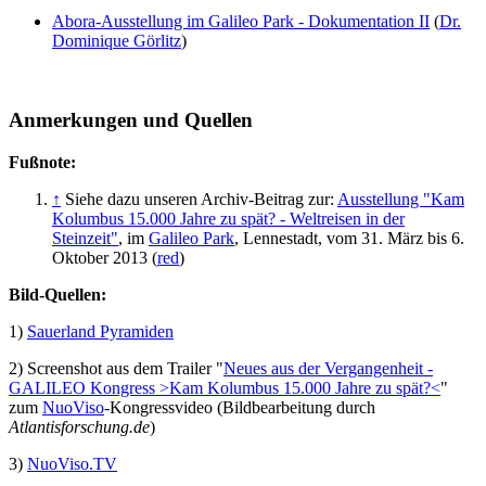
Abora-Ausstellung im Galileo Park - Dokumentation II
(
Dr.
Dominique Görlitz
)
Anmerkungen und Quellen
Fußnote:
↑
Siehe dazu unseren Archiv-Beitrag zur:
Ausstellung "Kam
Kolumbus 15.000 Jahre zu spät? - Weltreisen in der
Steinzeit"
, im
Galileo Park
, Lennestadt, vom 31. März bis 6.
Oktober 2013 (
red
)
Bild-Quellen:
1)
Sauerland Pyramiden
2) Screenshot aus dem Trailer "
Neues aus der Vergangenheit -
GALILEO Kongress >Kam Kolumbus 15.000 Jahre zu spät?<
"
zum
NuoViso
-Kongressvideo (Bildbearbeitung durch
Atlantisforschung.de
)
3)
NuoViso.TV