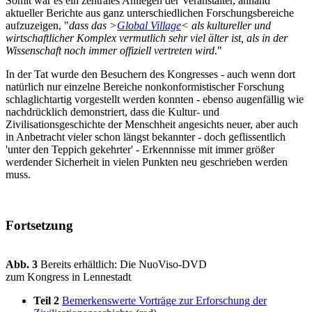
Somit war es ein zentrales Anliegen der Veranstalter, anhand
aktueller Berichte aus ganz unterschiedlichen Forschungsbereiche
aufzuzeigen, "
dass das >
Global Village
< als kultureller und
wirtschaftlicher Komplex vermutlich sehr viel älter ist, als in der
Wissenschaft noch immer offiziell vertreten wird.
"
In der Tat wurde den Besuchern des Kongresses - auch wenn dort
natürlich nur einzelne Bereiche nonkonformistischer Forschung
schlaglichtartig vorgestellt werden konnten - ebenso augenfällig wie
nachdrücklich demonstriert, dass die Kultur- und
Zivilisationsgeschichte der Menschheit angesichts neuer, aber auch
in Anbetracht vieler schon längst bekannter - doch geflissentlich
'unter den Teppich gekehrter' - Erkennnisse mit immer größer
werdender Sicherheit in vielen Punkten neu geschrieben werden
muss.
Fortsetzung
Abb. 3
Bereits erhältlich: Die NuoViso-DVD
zum Kongress in Lennestadt
Teil 2
Bemerkenswerte Vorträge zur Erforschung der