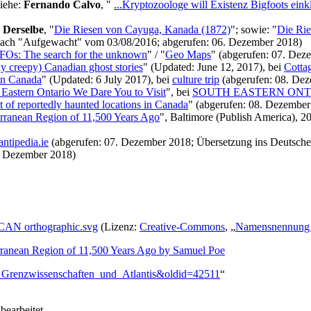
iehe:
Fernando Calvo
, "
...Kryptozoologe will Existenz Bigfoots eink
;
Derselbe
, "
Die Riesen von Cayuga, Kanada (1872)
"; sowie: "
Die Rie
ach "Aufgewacht" vom 03/08/2016; abgerufen: 06. Dezember 2018)
FOs: The search for the unknown
" / "
Geo Maps
" (abgerufen: 07. Dez
lly creepy) Canadian ghost stories
" (Updated: June 12, 2017), bei
Cotta
in Canada
" (Updated: 6 July 2017), bei
culture trip
(abgerufen: 08. De
 Eastern Ontario We Dare You to Visit
", bei
SOUTH EASTERN ONT
t of reportedly haunted locations in Canada
" (abgerufen: 08. Dezember
rranean Region of 11,500 Years Ago
", Baltimore (Publish America), 20
antipedia.ie
(abgerufen: 07. Dezember 2018; Übersetzung ins Deutsch
8. Dezember 2018)
:CAN orthographic.svg
(Lizenz:
Creative-Commons
, „
Namensnennung – 
rranean Region of 11,500 Years Ago by Samuel Poe
da,_Grenzwissenschaften_und_Atlantis&oldid=42511
“
earbeitet.