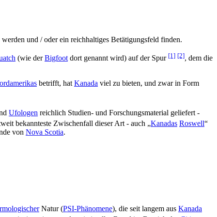
 werden und / oder ein reichhaltiges Betätigungsfeld finden.
[1]
[2]
uatch
(wie der
Bigfoot
dort genannt wird) auf der Spur
, dem die
ordamerikas
betrifft, hat
Kanada
viel zu bieten, und zwar in Form
und
Ufologen
reichlich Studien- und Forschungsmaterial geliefert -
tweit bekannteste Zwischenfall dieser Art - auch „
Kanadas
Roswell
“
Ende von
Nova Scotia
.
rmologischer
Natur (
PSI-Phänomene
), die seit langem aus
Kanada