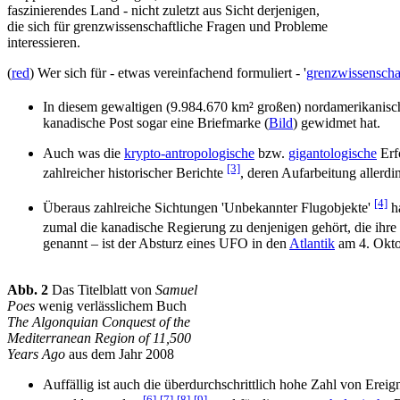
faszinierendes Land - nicht zuletzt aus Sicht derjenigen,
die sich für grenzwissenschaftliche Fragen und Probleme
interessieren.
(
red
) Wer sich für - etwas vereinfachend formuliert - '
grenzwissenscha
In diesem gewaltigen (9.984.670 km² großen) nordamerikanis
kanadische Post sogar eine Briefmarke (
Bild
) gewidmet hat.
Auch was die
krypto-antropologische
bzw.
gigantologische
Erf
[3]
zahlreicher historischer Berichte
, deren Aufarbeitung allerd
[4]
Überaus zahlreiche Sichtungen 'Unbekannter Flugobjekte'
ha
zumal die kanadische Regierung zu denjenigen gehört, die ih
genannt – ist der Absturz eines UFO in den
Atlantik
am 4. Okto
Abb. 2
Das Titelblatt von
Samuel
Poes
wenig verlässlichem Buch
The Algonquian Conquest of the
Mediterranean Region of 11,500
Years Ago
aus dem Jahr 2008
Auffällig ist auch die überdurchschrittlich hohe Zahl von Er
[6]
[7]
[8]
[9]