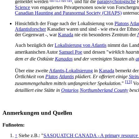
gemeldet werden
, und für die
parapsychologische
F
Science
von engagierten Privatpersonen sowie von Forschergr
Canadian Haunting and Paranormal Society (CHAPS)
untersuc
Hinsichtlich der Frage nach der Lokalisierung von
Platons
Atla
Atlantisforscher
Kanadier waren und sind - wie etwa der Ethno
der Gegenwart -, war
Kanada
nie ein besonderes Zentrum der
A
Auch bezüglich der
Lokalisierung von Atlantis
nimmt das Land a
amerikanischen Autor
Samuel Poe
und dessen "
wirklich haars
dem er die Ostküste
Kanadas
und der vereinigten Staaten als
a
Über eine zweite
Atlantis-Lokalisierung
in
Kanada
bemerkt der
Örtlichkeit von
Platos
Atlantis
plädiert. Er offeriert einige
Stein
[13]
zusammengehalten mittels umfangreicher Spekulation.
"
Von
detailliert eine Stätte in
Ontarios
Northumberland County
besch
Anmerkungen und Quellen
Fußnoten:
↑
Siehe z.B.: "
SASQUATCH CANADA - A primary resource for