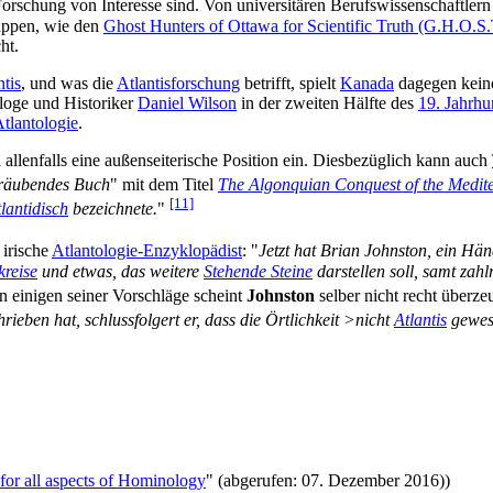
orschung von Interesse sind. Von universitären Berufswissenschaftlern 
uppen, wie den
Ghost Hunters of Ottawa for Scientific Truth (G.H.O.S.
ht.
ntis
, und was die
Atlantisforschung
betrifft, spielt
Kanada
dagegen kein
loge und Historiker
Daniel Wilson
in der zweiten Hälfte des
19. Jahrhu
tlantologie
.
llenfalls eine außenseiterische Position ein. Diesbezüglich kann auch
träubendes Buch
" mit dem Titel
The Algonquian Conquest of the Medit
[11]
tlantidisch
bezeichnete.
"
 irische
Atlantologie-Enzyklopädist
: "
Jetzt hat Brian Johnston, ein Hän
kreise
und etwas, das weitere
Stehende Steine
darstellen soll, samt zahl
 einigen seiner Vorschläge scheint
Johnston
selber nicht recht überze
rieben hat, schlussfolgert er, dass die Örtlichkeit >nicht
Atlantis
gewes
 all aspects of Hominology
" (abgerufen: 07. Dezember 2016))