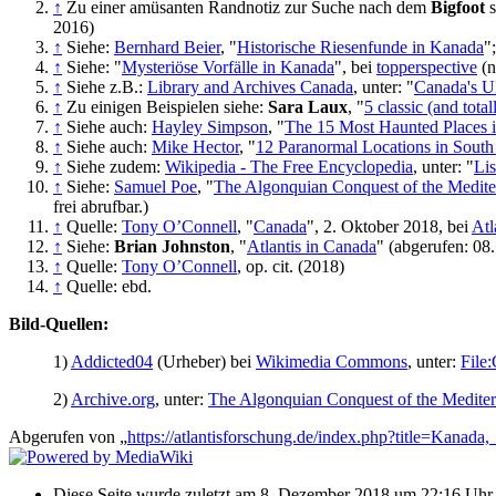
↑
Zu einer amüsanten Randnotiz zur Suche nach dem
Bigfoot
s
2016)
↑
Siehe:
Bernhard Beier
, "
Historische Riesenfunde in Kanada
"
↑
Siehe: "
Mysteriöse Vorfälle in Kanada
", bei
topperspective
(n
↑
Siehe z.B.:
Library and Archives Canada
, unter: "
Canada's U
↑
Zu einigen Beispielen siehe:
Sara Laux
, "
5 classic (and tota
↑
Siehe auch:
Hayley Simpson
, "
The 15 Most Haunted Places 
↑
Siehe auch:
Mike Hector
, "
12 Paranormal Locations in South
↑
Siehe zudem:
Wikipedia - The Free Encyclopedia
, unter: "
Lis
↑
Siehe:
Samuel Poe
, "
The Algonquian Conquest of the Medite
frei abrufbar.)
↑
Quelle:
Tony O’Connell
, "
Canada
", 2. Oktober 2018, bei
Atl
↑
Siehe:
Brian Johnston
, "
Atlantis in Canada
" (abgerufen: 0
↑
Quelle:
Tony O’Connell
, op. cit. (2018)
↑
Quelle: ebd.
Bild-Quellen:
1)
Addicted04
(Urheber) bei
Wikimedia Commons
, unter:
File
2)
Archive.org
, unter:
The Algonquian Conquest of the Medite
Abgerufen von „
https://atlantisforschung.de/index.php?title=Kana
Diese Seite wurde zuletzt am 8. Dezember 2018 um 22:16 Uhr b