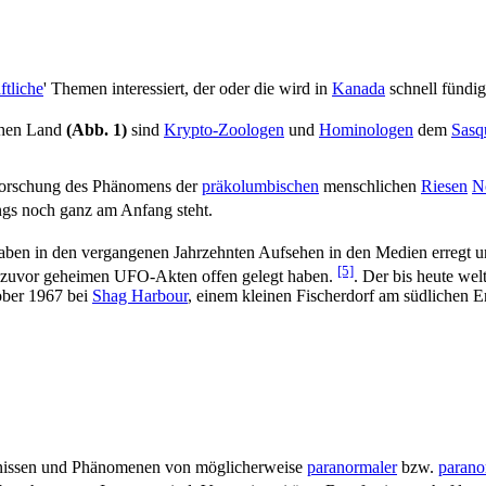
ftliche
' Themen interessiert, der oder die wird in
Kanada
schnell fündig
chen Land
(Abb. 1)
sind
Krypto-Zoologen
und
Hominologen
dem
Sasq
orschung des Phänomens der
präkolumbischen
menschlichen
Riesen
N
ings noch ganz am Anfang steht.
ben in den vergangenen Jahrzehnten Aufsehen in den Medien erregt 
[5]
re zuvor geheimen UFO-Akten offen gelegt haben.
. Der bis heute wel
ber 1967 bei
Shag Harbour
, einem kleinen Fischerdorf am südlichen 
eignissen und Phänomenen von möglicherweise
paranormaler
bzw.
parano