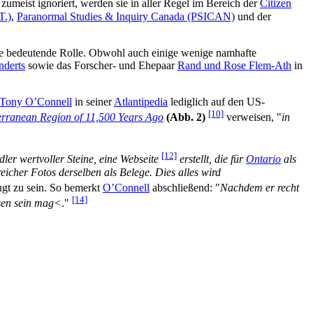
zumeist ignoriert, werden sie in aller Regel im Bereich der
Citizen
T.)
,
Paranormal Studies & Inquiry Canada (PSICAN)
und der
e bedeutende Rolle. Obwohl auch einige wenige namhafte
nderts
sowie das Forscher- und Ehepaar
Rand und Rose Flem-Ath
in
Tony O’Connell
in seiner
Atlantipedia
lediglich auf den US-
[10]
erranean Region of 11,500 Years Ago
(Abb. 2)
verweisen, "
in
[12]
dler wertvoller Steine, eine Webseite
erstellt, die für
Ontario
als
reicher Fotos derselben als Belege. Dies alles wird
ugt zu sein. So bemerkt
O’Connell
abschließend: "
Nachdem er recht
[14]
en sein mag<
."