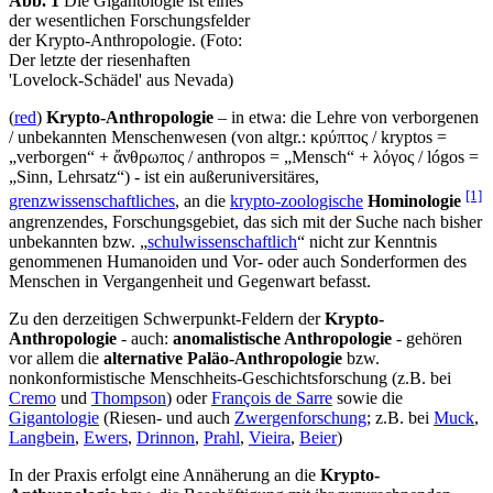
Abb. 1
Die Gigantologie ist eines
der wesentlichen Forschungsfelder
der Krypto-Anthropologie. (Foto:
Der letzte der riesenhaften
'Lovelock-Schädel' aus Nevada)
(
red
)
Krypto-Anthropologie
– in etwa: die Lehre von verborgenen
/ unbekannten Menschenwesen (von altgr.: κρύπτος / kryptos =
„verborgen“ + ἄνθρωπος / anthropos = „Mensch“ + λόγος / lógos =
„Sinn, Lehrsatz“) - ist ein außeruniversitäres,
[1]
grenzwissenschaftliches
, an die
krypto-zoologische
Hominologie
angrenzendes, Forschungsgebiet, das sich mit der Suche nach bisher
unbekannten bzw. „
schulwissenschaftlich
“ nicht zur Kenntnis
genommenen Humanoiden und Vor- oder auch Sonderformen des
Menschen in Vergangenheit und Gegenwart befasst.
Zu den derzeitigen Schwerpunkt-Feldern der
Krypto-
Anthropologie
- auch:
anomalistische Anthropologie
- gehören
vor allem die
alternative Paläo-Anthropologie
bzw.
nonkonformistische Menschheits-Geschichtsforschung (z.B. bei
Cremo
und
Thompson
) oder
François de Sarre
sowie die
Gigantologie
(Riesen- und auch
Zwergenforschung
; z.B. bei
Muck
,
Langbein
,
Ewers
,
Drinnon
,
Prahl
,
Vieira
,
Beier
)
In der Praxis erfolgt eine Annäherung an die
Krypto-