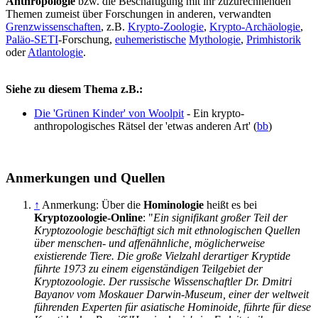
Anthropologie
bzw. die Beschäftigung mit ihr zuzurechnenden
Themen zumeist über Forschungen in anderen, verwandten
Grenzwissenschaften
, z.B.
Krypto-Zoologie
,
Krypto-Archäologie
,
Paläo-SETI
-Forschung,
euhemeristische
Mythologie
,
Primhistorik
oder
Atlantologie
.
Siehe zu diesem Thema z.B.:
Die 'Grünen Kinder' von Woolpit
- Ein krypto-
anthropologisches Rätsel der 'etwas anderen Art' (
bb
)
Anmerkungen und Quellen
↑
Anmerkung: Über die
Hominologie
heißt es bei
Kryptozoologie-Online
: "
Ein signifikant großer Teil der
Kryptozoologie beschäftigt sich mit ethnologischen Quellen
über menschen- und affenähnliche, möglicherweise
existierende Tiere. Die große Vielzahl derartiger Kryptide
führte 1973 zu einem eigenständigen Teilgebiet der
Kryptozoologie. Der russische Wissenschaftler Dr. Dmitri
Bayanov vom Moskauer Darwin-Museum, einer der weltweit
führenden Experten für asiatische Hominoide, führte für diese