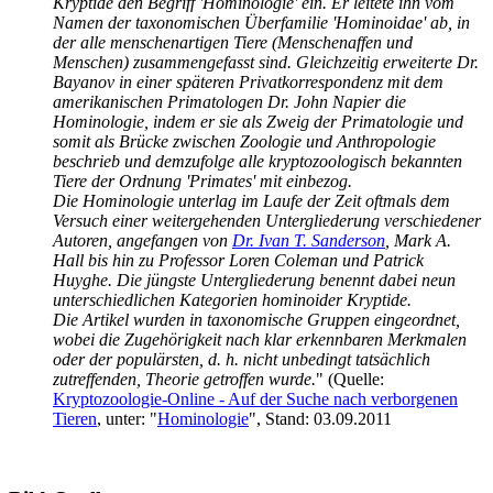
Kryptide den Begriff 'Hominologie' ein. Er leitete ihn vom
Namen der taxonomischen Überfamilie 'Hominoidae' ab, in
der alle menschenartigen Tiere (Menschenaffen und
Menschen) zusammengefasst sind. Gleichzeitig erweiterte Dr.
Bayanov in einer späteren Privatkorrespondenz mit dem
amerikanischen Primatologen Dr. John Napier die
Hominologie, indem er sie als Zweig der Primatologie und
somit als Brücke zwischen Zoologie und Anthropologie
beschrieb und demzufolge alle kryptozoologisch bekannten
Tiere der Ordnung 'Primates' mit einbezog.
Die Hominologie unterlag im Laufe der Zeit oftmals dem
Versuch einer weitergehenden Untergliederung verschiedener
Autoren, angefangen von
Dr. Ivan T. Sanderson
, Mark A.
Hall bis hin zu Professor Loren Coleman und Patrick
Huyghe. Die jüngste Untergliederung benennt dabei neun
unterschiedlichen Kategorien hominoider Kryptide.
Die Artikel wurden in taxonomische Gruppen eingeordnet,
wobei die Zugehörigkeit nach klar erkennbaren Merkmalen
oder der populärsten, d. h. nicht unbedingt tatsächlich
zutreffenden, Theorie getroffen wurde.
" (Quelle:
Kryptozoologie-Online - Auf der Suche nach verborgenen
Tieren
, unter: "
Hominologie
", Stand: 03.09.2011