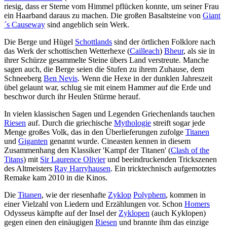
riesig, dass er Sterne vom Himmel pflücken konnte, um seiner Frau
ein Haarband daraus zu machen. Die großen Basaltsteine von
Giant
´s Causeway
sind angeblich sein Werk.
Die Berge und Hügel
Schottlands
sind der örtlichen Folklore nach
das Werk der schottischen Wetterhexe (
Cailleach
)
Bheur
, als sie in
ihrer Schürze gesammelte Steine übers Land verstreute. Manche
sagen auch, die Berge seien die Stufen zu ihrem Zuhause, dem
Schneeberg
Ben Nevis
. Wenn die Hexe in der dunklen Jahreszeit
übel gelaunt war, schlug sie mit einem Hammer auf die Erde und
beschwor durch ihr Heulen Stürme herauf.
In vielen klassischen Sagen und Legenden Griechenlands tauchen
Riesen
auf. Durch die griechische
Mythologie
streift sogar jede
Menge großes Volk, das in den Überlieferungen zufolge
Titanen
und
Giganten
genannt wurde. Cineasten kennen in diesem
Zusammenhang den Klassiker 'Kampf der Titanen' (
Clash of the
Titans
) mit
Sir Laurence Olivier
und beeindruckenden Trickszenen
des Altmeisters
Ray Harryhausen
. Ein tricktechnisch aufgemotztes
Remake kam 2010 in die Kinos.
Die
Titanen
, wie der riesenhafte
Zyklop
Polyphem
, kommen in
einer Vielzahl von Liedern und Erzählungen vor. Schon
Homers
Odysseus kämpfte auf der Insel der
Zyklopen
(auch Kyklopen)
gegen einen den einäugigen
Riesen
und brannte ihm das einzige