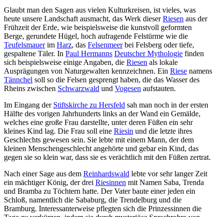
Glaubt man den Sagen aus vielen Kulturkreisen, ist vieles, was
heute unsere Landschaft ausmacht, das Werk dieser
Riesen
aus der
Frühzeit der Erde, wie beispielsweise die kunstvoll geformten
Berge, gerundete Hügel, hoch aufragende Felstürme wie die
Teufelsmauer
im
Harz
, das
Felsenmeer
bei Felsberg oder tiefe,
gespaltene Täler. In
Paul Hermanns
Deutscher Mythologie
finden
sich beispielsweise einige Angaben, die
Riesen
als lokale
Ausprägungen von Naturgewalten kennzeichnen. Ein
Riese
namens
Tännchel
soll so die Felsen gesprengt haben, die das Wasser des
Rheins zwischen
Schwarzwald
und
Vogesen
aufstauten.
Im Eingang der
Stiftskirche zu Hersfeld
sah man noch in der ersten
Hälfte des vorigen Jahrhunderts links an der Wand ein Gemälde,
welches eine große Frau darstellte, unter deren Füßen ein sehr
kleines Kind lag. Die Frau soll eine
Riesin
und die letzte ihres
Geschlechts gewesen sein. Sie lebte mit einem Mann, der dem
kleinen Menschengeschlecht angehörte und gebar ein Kind, das
gegen sie so klein war, dass sie es verächtlich mit den Füßen zertrat.
Nach einer Sage aus dem
Reinhardswald
lebte vor sehr langer Zeit
ein mächtiger König, der drei
Riesinnen
mit Namen Saba, Trenda
und Bramba zu Töchtern hatte. Der Vater baute einer jeden ein
Schloß, namentlich die Sababurg, die Trendelburg und die
Bramburg. Interessanterweise pflegten sich die Prinzessinnen die