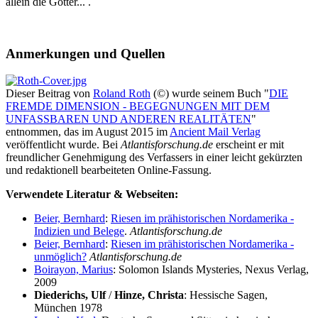
allein die Götter... .
Anmerkungen und Quellen
Dieser Beitrag von
Roland Roth
(©) wurde seinem Buch "
DIE
FREMDE DIMENSION - BEGEGNUNGEN MIT DEM
UNFASSBAREN UND ANDEREN REALITÄTEN
"
entnommen, das im August 2015 im
Ancient Mail Verlag
veröffentlicht wurde. Bei
Atlantisforschung.de
erscheint er mit
freundlicher Genehmigung des Verfassers in einer leicht gekürzten
und redaktionell bearbeiteten Online-Fassung.
Verwendete Literatur & Webseiten:
Beier, Bernhard
:
Riesen im prähistorischen Nordamerika -
Indizien und Belege
.
Atlantisforschung.de
Beier, Bernhard
:
Riesen im prähistorischen Nordamerika -
unmöglich?
Atlantisforschung.de
Boirayon, Marius
: Solomon Islands Mysteries, Nexus Verlag,
2009
Diederichs, Ulf
/
Hinze, Christa
: Hessische Sagen,
München 1978