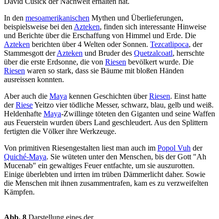
David Cusick der Nachwelt erhalten hat.
In den
mesoamerikanischen
Mythen und Überlieferungen,
beispielsweise bei den
Azteken
, finden sich interessante Hinweise
und Berichte über die Erschaffung von Himmel und Erde. Die
Azteken
berichten über 4 Welten oder Sonnen.
Tezcatlipoca
, der
Stammesgott der
Azteken
und Bruder des
Quetzalcoatl
, herrschte
über die erste Erdsonne, die von
Riesen
bevölkert wurde. Die
Riesen
waren so stark, dass sie Bäume mit bloßen Händen
ausreissen konnten.
Aber auch die
Maya
kennen Geschichten über
Riesen
. Einst hatte
der
Riese
Yeitzo vier tödliche Messer, schwarz, blau, gelb und weiß.
Heldenhafte
Maya
-Zwillinge töteten den Giganten und seine Waffen
aus Feuerstein wurden übers Land geschleudert. Aus den Splittern
fertigten die Völker ihre Werkzeuge.
Von primitiven Riesengestalten liest man auch im
Popol Vuh
der
Quiché-Maya
. Sie wüteten unter den Menschen, bis der Gott "Ah
Mucenab" ein gewaltiges Feuer entfachte, um sie auszurotten.
Einige überlebten und irrten im trüben Dämmerlicht daher. Sowie
die Menschen mit ihnen zusammentrafen, kam es zu verzweifelten
Kämpfen.
Abb. 8
Darstellung eines der