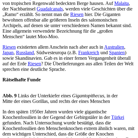
von tropischen Regenwald bedeckten Berge hausen. Auf
Malaita
,
der Nachbarinsel
Guadalcanals
, werden viele Geschichten über die
„Ramo“ erzählt. So nennt man die
Riesen
hier. Die Giganten
bewohnen offenbar alle größeren Inseln des salomonischen
Archipels, auf denen sie unter verschiedenen Namen bekannt sind.
Eine allgemein verwendete Bezeichnung für die „großen
Menschen“ lautet Moo-Moo.
Riesen
existierten allem Anschein nach aber auch in
Australien
,
Japan
,
Russland
, Südwesteuropa (z.B.
Frankreich
und
Spanien
)
sowie Skandinavien. Gab es in einer fernen Vergangenheit überall
auf der Erde
Riesen
? Die Überlieferungen aus allen Teilen der Welt
sprechen eine deutliche Sprache.
Rätselhafte Funde
Abb. 9
Links der Unterkiefer eines
Gigantopithecus
, in der
Mitte der eines Gorillas, und rechts der eines Menschen
In den späten 1950er Jahren wurden viele gigantische
Knochenfossilien in der Gegend der Gebirgstäler in der
Türkei
gefunden. Nach Untersuchung wurde bestätigt, dass die
Knochenfossilien den Menschenknochen extrem ähnlich waren, mit
dem wichtigen Unterschied, dass die Größe der Knochen