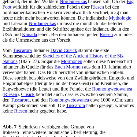
gebracht, der in den Wäldern
Nordamerikas
hausen soll. Ob der
Big
Foot
wirklich für die zahlreichen Fabeln über
Riesen
bei den
nordmamerikanischen Völkern verantwortlich zeichnet, mag man
heute nicht mehr beantworten können. Die indianische
Mythologie
und Literatur
Nordamerikas
umfasst die mündlich überlieferten
Erzähltraditionen und die Schriftzeugnisse der Indianer, die in den
USA und
Kanada
leben. Bei den Indianern gelten
Riesen
zumindest
als die Urmenschen aus der Vorzeit.
Vom
Tuscarora
-Indianer
David Cusick
stammt die erste
Stammesgeschichte:
Sketches of the Ancient History of the Six
Nations
(1825–27). Sogar die
Mormonen
sollen diese Niederschrift
mitunter als Quelle für das
Buch Mormon
aus dem 19. Jahrhundert
verwendet haben. Das Buch berichtet von indianischen Fabeln.
Diese spricht beispielsweise von den Zwillingsbrüdern Enigorio und
Enigonhahetgea (der gute und der böse Geist) und Kreaturen, die
Eagwehoewe (die Leute) und ihre Feinde, die
Ronnongwetowanea
(
Riesen
).
Cusick
berichtet auch, dass es zwischen seinem Stamm,
den
Tuscarora
, und den
Ronnongwetowanea
etwa 1000 v.Chr. zum
Kampf gekommen sein soll. Die
Tuscarora
hätten gesiegt, worauf es
keine
Riesen
mehr gegeben habe.
Abb. 7
'Steinriesen' verfolgen eine Gruppe von
Irokesen - eine weitere indianische Überlieferung, die