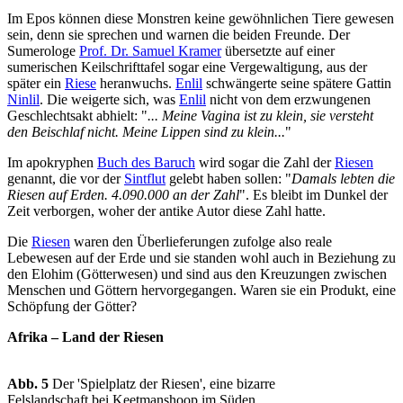
Im Epos können diese Monstren keine gewöhnlichen Tiere gewesen
sein, denn sie sprechen und warnen die beiden Freunde. Der
Sumerologe
Prof. Dr. Samuel Kramer
übersetzte auf einer
sumerischen Keilschrifttafel sogar eine Vergewaltigung, aus der
später ein
Riese
heranwuchs.
Enlil
schwängerte seine spätere Gattin
Ninlil
. Die weigerte sich, was
Enlil
nicht von dem erzwungenen
Geschlechtsakt abhielt: "
... Meine Vagina ist zu klein, sie versteht
den Beischlaf nicht. Meine Lippen sind zu klein...
"
Im apokryphen
Buch des Baruch
wird sogar die Zahl der
Riesen
genannt, die vor der
Sintflut
gelebt haben sollen: "
Damals lebten die
Riesen auf Erden. 4.090.000 an der Zahl
". Es bleibt im Dunkel der
Zeit verborgen, woher der antike Autor diese Zahl hatte.
Die
Riesen
waren den Überlieferungen zufolge also reale
Lebewesen auf der Erde und sie standen wohl auch in Beziehung zu
den Elohim (Götterwesen) und sind aus den Kreuzungen zwischen
Menschen und Göttern hervorgegangen. Waren sie ein Produkt, eine
Schöpfung der Götter?
Afrika – Land der Riesen
Abb. 5
Der 'Spielplatz der Riesen', eine bizarre
Felslandschaft bei Keetmanshoop im Süden