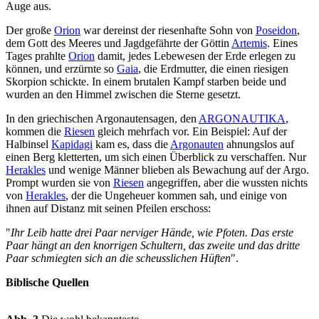
Auge aus.
Der große
Orion
war dereinst der riesenhafte Sohn von
Poseidon
,
dem Gott des Meeres und Jagdgefährte der Göttin
Artemis
. Eines
Tages prahlte
Orion
damit, jedes Lebewesen der Erde erlegen zu
können, und erzürnte so
Gaia
, die Erdmutter, die einen riesigen
Skorpion schickte. In einem brutalen Kampf starben beide und
wurden an den Himmel zwischen die Sterne gesetzt.
In den griechischen Argonautensagen, den
ARGONAUTIKA
,
kommen die
Riesen
gleich mehrfach vor. Ein Beispiel: Auf der
Halbinsel
Kapidagi
kam es, dass die
Argonauten
ahnungslos auf
einen Berg kletterten, um sich einen Überblick zu verschaffen. Nur
Herakles
und wenige Männer blieben als Bewachung auf der Argo.
Prompt wurden sie von
Riesen
angegriffen, aber die wussten nichts
von
Herakles
, der die Ungeheuer kommen sah, und einige von
ihnen auf Distanz mit seinen Pfeilen erschoss:
"
Ihr Leib hatte drei Paar nerviger Hände, wie Pfoten. Das erste
Paar hängt an den knorrigen Schultern, das zweite und das dritte
Paar schmiegten sich an die scheusslichen Hüften
".
Biblische Quellen