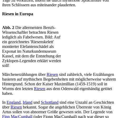
Tage zu verkürzen, indem sie durch mysteriöse Sprachrohre von
ihren Schlössern aus miteinander plauderten.
Riesen in Europa
Abb. 2
Die allermeisten Berufs-
Wissenschaftler betrachten Riesen
lediglich als Fabelwesen. Bild: Auf
ein gezeichnetes 'Riesenskelett'
montierter Elefantenschädel als
Exponat im Naturkundemuseum
Kassel, mit dem die Entstehung der
Zyklopen-Legenden erklärt werden
soll!
Märchenerzählungen über
Riesen
sind zahlreich, viele Erzählungen
basieren auf mythischen Begebenheiten mit möglicherweise wahrem
Hintergrund. Schon der Kaiser Maximillian (1459-1519) soll in
Worms den letzten
Riesen
aus dem Odenwald eigenhändig getötet
haben.
In
England
,
Irland
und
Schottland
sind eine Unzahl an Geschichten
über
Riesen
bekannt. Sogar die angeblichen Überreste von König
Artus sollen von abnormer Größe gewesen sein. Der Legende von
Finn MacCumhall
(oder Fionn MacCumhail) nach war dieser so