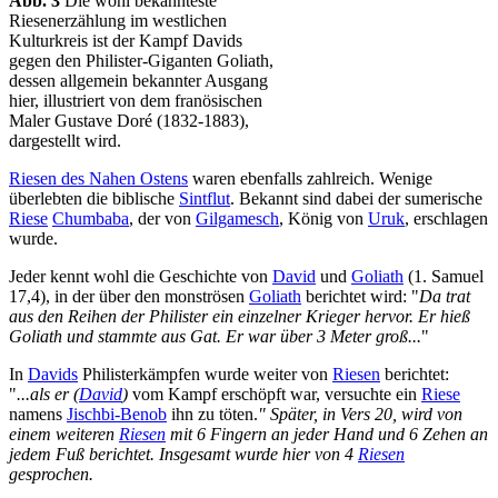
Abb. 3
Die wohl bekannteste
Riesenerzählung im westlichen
Kulturkreis ist der Kampf Davids
gegen den Philister-Giganten Goliath,
dessen allgemein bekannter Ausgang
hier, illustriert von dem franösischen
Maler Gustave Doré (1832-1883),
dargestellt wird.
Riesen des Nahen Ostens
waren ebenfalls zahlreich. Wenige
überlebten die biblische
Sintflut
. Bekannt sind dabei der sumerische
Riese
Chumbaba
, der von
Gilgamesch
, König von
Uruk
, erschlagen
wurde.
Jeder kennt wohl die Geschichte von
David
und
Goliath
(1. Samuel
17,4), in der über den monströsen
Goliath
berichtet wird: "
Da trat
aus den Reihen der Philister ein einzelner Krieger hervor. Er hieß
Goliath und stammte aus Gat. Er war über 3 Meter groß...
"
In
Davids
Philisterkämpfen wurde weiter von
Riesen
berichtet:
"
...als er (
David
)
vom Kampf erschöpft war, versuchte ein
Riese
namens
Jischbi-Benob
ihn zu töten.
" Später, in Vers 20, wird von
einem weiteren
Riesen
mit 6 Fingern an jeder Hand und 6 Zehen an
jedem Fuß berichtet. Insgesamt wurde hier von 4
Riesen
gesprochen.