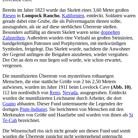
Bereits im Jahre 1823 wurde das Skelett eines 3,60 Meter großen
Riesen
in
Lompock Rancho
,
Kalifornien
, entdeckt. Soldaten waren
gerade dabei eine Grube, die als Pulvermagazin dienen sollte,
auszugraben, als sie auf diese sterblichen Überreste stießen.
Besonders auffällig an diesem Skelett waren seine
doppelten
Zahnreihen
. Außerdem wurden eine Vielzahl an großen Steinäxten,
handgefertigten Patronen und Porphyrsteien, mit merkwürdigen
Symbolen, freigelegt. Das Skelett wurde, nachdem die Anwohner
der Gegend anfingen die Beigaben anzubeten, wieder vergraben.
Der Ort an dem es nun liegen soll wurde, wie schon erwartet,
vergessen.
Die mumifizierten Überreste von mysteriösen rothaarigen
Menschen, die eine stattliche Größe von 2 bis 2,50 Metern
aufwiesen, wurden im Jahre 1911 beim Lovelock Cave
(Abb. 10)
,
112 km nordöstlich von
Reno
,
Nevada
, ausgegeraben. Entdeckt
wurden die mumifizierten Leichname durch Arbeiter, die dort
Guano
abbauten. Dieser Fund untermauerte die Legenden der
dortigen
Piute-Indianer
. Sie berichteten von Menschen mit den
Merkmalen von Größe und Haarfarbe und wurden von ihnen als
Si
Te-Cah
bezeichnet.
Die Wissenschaft riss sich nicht gerade um diesen Fund und somit
wurden die Überreste zunächst nicht weitergehend untersucht.