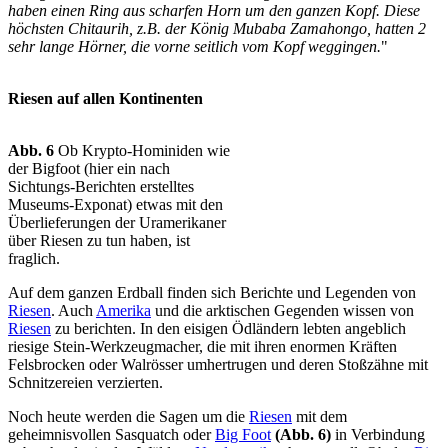
haben einen Ring aus scharfen Horn um den ganzen Kopf. Diese
höchsten Chitaurih, z.B. der König Mubaba Zamahongo, hatten 2
sehr lange Hörner, die vorne seitlich vom Kopf weggingen.
"
Riesen auf allen Kontinenten
Abb. 6
Ob Krypto-Hominiden wie
der Bigfoot (hier ein nach
Sichtungs-Berichten erstelltes
Museums-Exponat) etwas mit den
Überlieferungen der Uramerikaner
über Riesen zu tun haben, ist
fraglich.
Auf dem ganzen Erdball finden sich Berichte und Legenden von
Riesen
. Auch
Amerika
und die arktischen Gegenden wissen von
Riesen
zu berichten. In den eisigen Ödländern lebten angeblich
riesige Stein-Werkzeugmacher, die mit ihren enormen Kräften
Felsbrocken oder Walrösser umhertrugen und deren Stoßzähne mit
Schnitzereien verzierten.
Noch heute werden die Sagen um die
Riesen
mit dem
geheimnisvollen Sasquatch oder
Big Foot
(Abb. 6)
in Verbindung