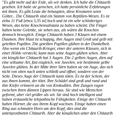
"
Es gibt mehr auf der Erde, als wir denken. Ich habe die Chitaurih
gesehen. Ich habe sie gerochen, ich hatte persönliche Erfahrungen
mit ihnen. Es gibt Leute die behaupten, diese Kreaturen seien
Götter... Die Chitaurih sind ein Stamm von Reptilien-Wesen. Es ist
zirka 11 Fuß
[etwa 3,35 m]
hoch und ist ein sehr schlotteriges
Wesen, das keine Knochensubstanz zu haben scheint. Die Finger
haben keine Gelenke, sie sehen aus, als wären die Knochen
dennoch beweglich. Einige Chitaurih haben 3 Klauen mit einem
Daumen. Ihre Haut ist schuppig, ihre Augen sind Groß und gelb mit
geteilten Pupillen. Die geteilten Pupillen glühen in der Dunkelheit.
Also wenn ein Chitaurih-Krieger, einer der unteren Klassen, sich in
einer Höhle versteckt, kann man seine Augen glühen sehen. Aber
ein könglicher Chitaurih hat 3 Augen. Die 2 gelben Augen, dien auf
eine seltsame Art, fast eisgleich, wie Juwelen, wie bestimmte gelbe
Juwelen glühen. In der Mitte ihrer Stirn haben sie ein Auge, das sich
nicht von oben nach unten schließt und öffnet, sondern von der
Seite. Dieses Auge der Chitaurih kann töten. Es ist der Schein, der
aus ihnen kommt, der tötet. Ihre Schädel sind groß und rund und
ihre Kiefer erinnern an die von Krokodilen. Ihre Zungen ragen
zwischen ihren dünnen Lippen heraus. Sie sind wie Menschen
geformt, aber viel größer als wir. Sie sind hoch intelligent und
haben erstaunliche telepathische Fähigkeiten. Einige der Chitaurih
haben Hörner, die aus ihrem Kopf wachsen. Einige haben einen
Ring aus schmalen Horn um den Kopf, dies sind die
untergeordneten Chitaurih. Aber die könglichen unter den Chitaurih