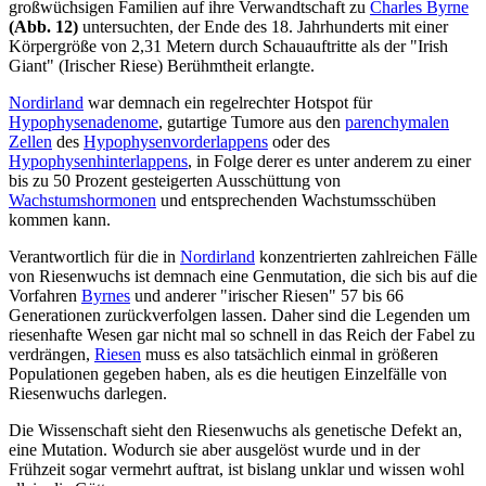
großwüchsigen Familien auf ihre Verwandtschaft zu
Charles Byrne
(Abb. 12)
untersuchten, der Ende des 18. Jahrhunderts mit einer
Körpergröße von 2,31 Metern durch Schauauftritte als der "Irish
Giant" (Irischer Riese) Berühmtheit erlangte.
Nordirland
war demnach ein regelrechter Hotspot für
Hypophysenadenome
, gutartige Tumore aus den
parenchymalen
Zellen
des
Hypophysenvorderlappens
oder des
Hypophysenhinterlappens
, in Folge derer es unter anderem zu einer
bis zu 50 Prozent gesteigerten Ausschüttung von
Wachstumshormonen
und entsprechenden Wachstumsschüben
kommen kann.
Verantwortlich für die in
Nordirland
konzentrierten zahlreichen Fälle
von Riesenwuchs ist demnach eine Genmutation, die sich bis auf die
Vorfahren
Byrnes
und anderer "irischer Riesen" 57 bis 66
Generationen zurückverfolgen lassen. Daher sind die Legenden um
riesenhafte Wesen gar nicht mal so schnell in das Reich der Fabel zu
verdrängen,
Riesen
muss es also tatsächlich einmal in größeren
Populationen gegeben haben, als es die heutigen Einzelfälle von
Riesenwuchs darlegen.
Die Wissenschaft sieht den Riesenwuchs als genetische Defekt an,
eine Mutation. Wodurch sie aber ausgelöst wurde und in der
Frühzeit sogar vermehrt auftrat, ist bislang unklar und wissen wohl