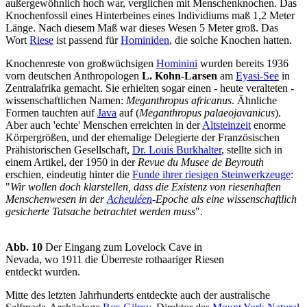
außergewöhnlich hoch war, verglichen mit Menschenknochen. Das
Knochenfossil eines Hinterbeines eines Individiums maß 1,2 Meter
Länge. Nach diesem Maß war dieses Wesen 5 Meter groß. Das
Wort
Riese
ist passend für
Hominiden
, die solche Knochen hatten.
Knochenreste von großwüchsigen
Hominini
wurden bereits 1936
vorn deutschen Anthropologen
L. Kohn-Larsen
am
Eyasi-See
in
Zentralafrika gemacht. Sie erhielten sogar einen - heute veralteten -
wissenschaftlichen Namen:
Meganthropus africanus
. Ähnliche
Formen tauchten auf
Java
auf (
Meganthropus palaeojavanicus
).
Aber auch 'echte' Menschen erreichten in der
Altsteinzeit
enorme
Körpergrößen, und der ehemalige Delegierte der Französischen
Prähistorischen Gesellschaft,
Dr. Louis Burkhalter
, stellte sich in
einem Artikel, der 1950 in der
Revue du Musee de Beyrouth
erschien, eindeutig hinter die
Funde ihrer riesigen Steinwerkzeuge
:
"
Wir wollen doch klarstellen, dass die Existenz von riesenhaften
Menschenwesen in der
Acheuléen
-Epoche als eine wissenschaftlich
gesicherte Tatsache betrachtet werden muss
".
Abb. 10
Der Eingang zum Lovelock Cave in
Nevada, wo 1911 die Überreste rothaariger Riesen
entdeckt wurden.
Mitte des letzten Jahrhunderts entdeckte auch der australische