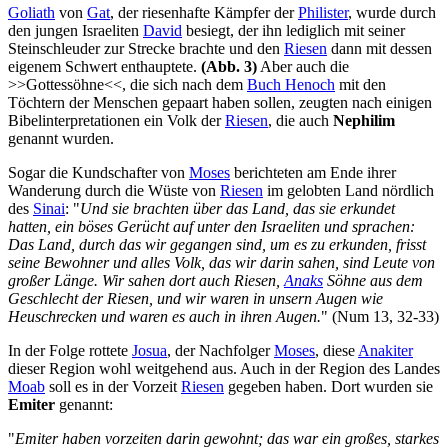
Goliath
von
Gat
, der riesenhafte Kämpfer der
Philister
, wurde durch
den jungen Israeliten
David
besiegt, der ihn lediglich mit seiner
Steinschleuder zur Strecke brachte und den
Riesen
dann mit dessen
eigenem Schwert enthauptete.
(Abb. 3)
Aber auch die
>>Gottessöhne<<, die sich nach dem
Buch Henoch
mit den
Töchtern der Menschen gepaart haben sollen, zeugten nach einigen
Bibelinterpretationen ein Volk der
Riesen
, die auch
Nephilim
genannt wurden.
Sogar die Kundschafter von
Moses
berichteten am Ende ihrer
Wanderung durch die Wüste von
Riesen
im gelobten Land nördlich
des
Sinai
: "
Und sie brachten über das Land, das sie erkundet
hatten, ein böses Gerücht auf unter den Israeliten und sprachen:
Das Land, durch das wir gegangen sind, um es zu erkunden, frisst
seine Bewohner und alles Volk, das wir darin sahen, sind Leute von
großer Länge. Wir sahen dort auch Riesen,
Anaks
Söhne aus dem
Geschlecht der Riesen, und wir waren in unsern Augen wie
Heuschrecken und waren es auch in ihren Augen.
" (Num 13, 32-33)
In der Folge rottete
Josua
, der Nachfolger
Moses
, diese
Anakiter
dieser Region wohl weitgehend aus. Auch in der Region des Landes
Moab
soll es in der Vorzeit
Riesen
gegeben haben. Dort wurden sie
Emiter
genannt:
"
Emiter haben vorzeiten darin gewohnt; das war ein großes, starkes