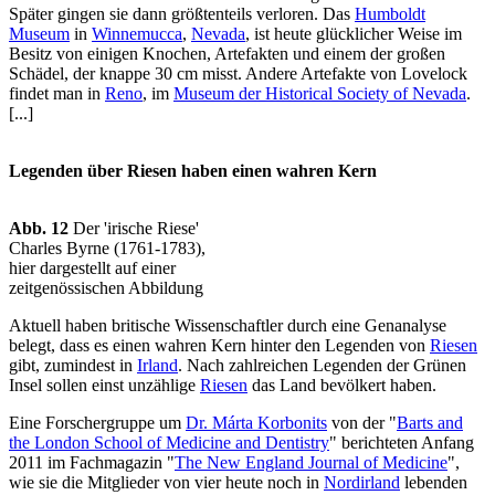
Später gingen sie dann größtenteils verloren. Das
Humboldt
Museum
in
Winnemucca
,
Nevada
, ist heute glücklicher Weise im
Besitz von einigen Knochen, Artefakten und einem der großen
Schädel, der knappe 30 cm misst. Andere Artefakte von Lovelock
findet man in
Reno
, im
Museum der Historical Society of Nevada
.
[...]
Legenden über Riesen haben einen wahren Kern
Abb. 12
Der 'irische Riese'
Charles Byrne (1761-1783),
hier dargestellt auf einer
zeitgenössischen Abbildung
Aktuell haben britische Wissenschaftler durch eine Genanalyse
belegt, dass es einen wahren Kern hinter den Legenden von
Riesen
gibt, zumindest in
Irland
. Nach zahlreichen Legenden der Grünen
Insel sollen einst unzählige
Riesen
das Land bevölkert haben.
Eine Forschergruppe um
Dr. Márta Korbonits
von der "
Barts and
the London School of Medicine and Dentistry
" berichteten Anfang
2011 im Fachmagazin "
The New England Journal of Medicine
",
wie sie die Mitglieder von vier heute noch in
Nordirland
lebenden