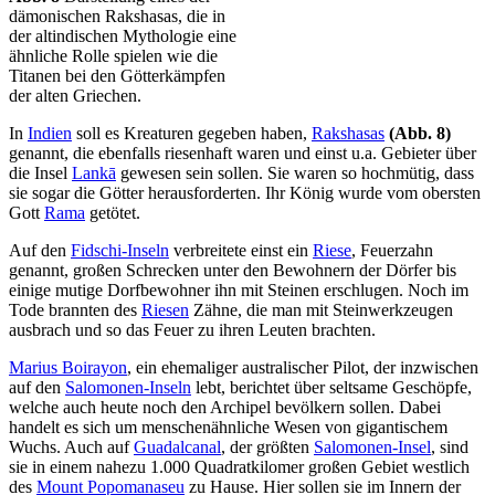
dämonischen Rakshasas, die in
der altindischen Mythologie eine
ähnliche Rolle spielen wie die
Titanen bei den Götterkämpfen
der alten Griechen.
In
Indien
soll es Kreaturen gegeben haben,
Rakshasas
(Abb. 8)
genannt, die ebenfalls riesenhaft waren und einst u.a. Gebieter über
die Insel
Lankā
gewesen sein sollen. Sie waren so hochmütig, dass
sie sogar die Götter herausforderten. Ihr König wurde vom obersten
Gott
Rama
getötet.
Auf den
Fidschi-Inseln
verbreitete einst ein
Riese
, Feuerzahn
genannt, großen Schrecken unter den Bewohnern der Dörfer bis
einige mutige Dorfbewohner ihn mit Steinen erschlugen. Noch im
Tode brannten des
Riesen
Zähne, die man mit Steinwerkzeugen
ausbrach und so das Feuer zu ihren Leuten brachten.
Marius Boirayon
, ein ehemaliger australischer Pilot, der inzwischen
auf den
Salomonen-Inseln
lebt, berichtet über seltsame Geschöpfe,
welche auch heute noch den Archipel bevölkern sollen. Dabei
handelt es sich um menschenähnliche Wesen von gigantischem
Wuchs. Auch auf
Guadalcanal
, der größten
Salomonen-Insel
, sind
sie in einem nahezu 1.000 Quadratkilomer großen Gebiet westlich
des
Mount Popomanaseu
zu Hause. Hier sollen sie im Innern der