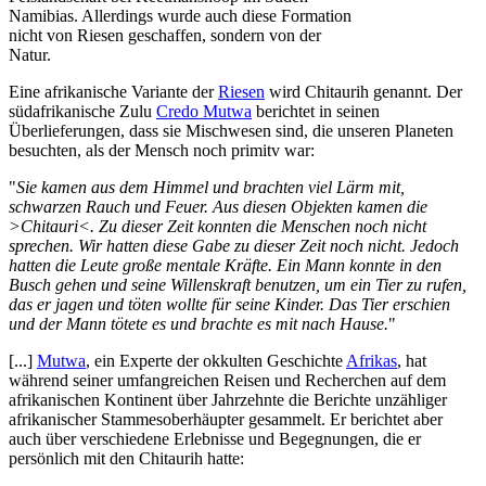
Namibias. Allerdings wurde auch diese Formation
nicht von Riesen geschaffen, sondern von der
Natur.
Eine afrikanische Variante der
Riesen
wird Chitaurih genannt. Der
südafrikanische Zulu
Credo Mutwa
berichtet in seinen
Überlieferungen, dass sie Mischwesen sind, die unseren Planeten
besuchten, als der Mensch noch primitv war:
"
Sie kamen aus dem Himmel und brachten viel Lärm mit,
schwarzen Rauch und Feuer. Aus diesen Objekten kamen die
>Chitauri<. Zu dieser Zeit konnten die Menschen noch nicht
sprechen. Wir hatten diese Gabe zu dieser Zeit noch nicht. Jedoch
hatten die Leute große mentale Kräfte. Ein Mann konnte in den
Busch gehen und seine Willenskraft benutzen, um ein Tier zu rufen,
das er jagen und töten wollte für seine Kinder. Das Tier erschien
und der Mann tötete es und brachte es mit nach Hause.
"
[...]
Mutwa
, ein Experte der okkulten Geschichte
Afrikas
, hat
während seiner umfangreichen Reisen und Recherchen auf dem
afrikanischen Kontinent über Jahrzehnte die Berichte unzähliger
afrikanischer Stammesoberhäupter gesammelt. Er berichtet aber
auch über verschiedene Erlebnisse und Begegnungen, die er
persönlich mit den Chitaurih hatte: