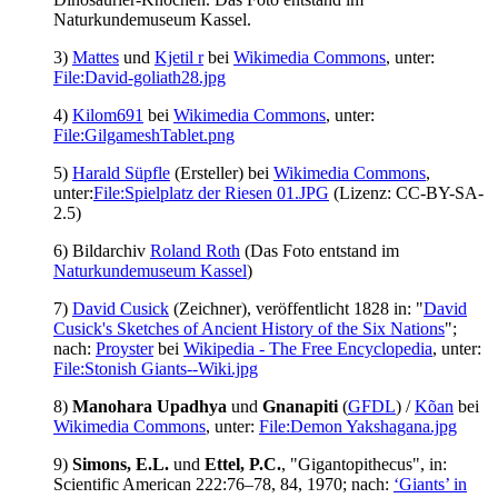
Naturkundemuseum Kassel.
3)
Mattes
und
Kjetil r
bei
Wikimedia Commons
, unter:
File:David-goliath28.jpg
4)
Kilom691
bei
Wikimedia Commons
, unter:
File:GilgameshTablet.png
5)
Harald Süpfle
(Ersteller) bei
Wikimedia Commons
,
unter:
File:Spielplatz der Riesen 01.JPG
(Lizenz: CC-BY-SA-
2.5)
6) Bildarchiv
Roland Roth
(Das Foto entstand im
Naturkundemuseum Kassel
)
7)
David Cusick
(Zeichner), veröffentlicht 1828 in: "
David
Cusick's Sketches of Ancient History of the Six Nations
";
nach:
Proyster
bei
Wikipedia - The Free Encyclopedia
, unter:
File:Stonish Giants--Wiki.jpg
8)
Manohara Upadhya
und
Gnanapiti
(
GFDL
) /
Kõan
bei
Wikimedia Commons
, unter:
File:Demon Yakshagana.jpg
9)
Simons, E.L.
und
Ettel, P.C.
, "Gigantopithecus", in:
Scientific American 222:76–78, 84, 1970; nach:
‘Giants’ in