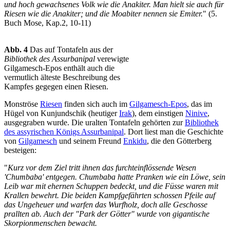
und hoch gewachsenes Volk wie die Anakiter. Man hielt sie auch für
Riesen wie die Anakiter; und die Moabiter nennen sie Emiter.
" (5.
Buch Mose, Kap.2, 10-11)
Abb. 4
Das auf Tontafeln aus der
Bibliothek des Assurbanipal
verewigte
Gilgamesch-Epos enthält auch die
vermutlich älteste Beschreibung des
Kampfes gegegen einen Riesen.
Monströse
Riesen
finden sich auch im
Gilgamesch-Epos
, das im
Hügel von Kunjundschik (heutiger
Irak
), dem einstigen
Ninive
,
ausgegraben wurde. Die uralten Tontafeln gehörten zur
Bibliothek
des assyrischen Königs Assurbanipal
. Dort liest man die Geschichte
von
Gilgamesch
und seinem Freund
Enkidu
, die den Götterberg
besteigen:
"
Kurz vor dem Ziel tritt ihnen das furchteinflössende Wesen
'Chumbaba' entgegen. Chumbaba hatte Pranken wie ein Löwe, sein
Leib war mit ehernen Schuppen bedeckt, und die Füsse waren mit
Krallen bewehrt. Die beiden Kampfgefährten schossen Pfeile auf
das Ungeheuer und warfen das Wurfholz, doch alle Geschosse
prallten ab. Auch der "Park der Götter" wurde von gigantische
Skorpionmenschen bewacht.