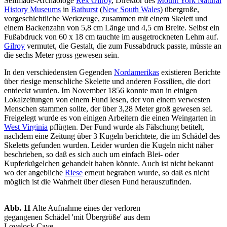
Selfmade-Archäologe
Rex Gilroy
, Direktor des
Mount York Natural
History Museums
in
Bathurst
(
New South Wales
) übergroße,
vorgeschichtliche Werkzeuge, zusammen mit einem Skelett und
einem Backenzahn von 5,8 cm Länge und 4,5 cm Breite. Selbst ein
Fußabdruck von 60 x 18 cm tauchte im ausgetrockneten Lehm auf.
Gilroy
vermutet, die Gestalt, die zum Fussabdruck passte, müsste an
die sechs Meter gross gewesen sein.
In den verschiedensten Gegenden
Nordamerikas
existieren Berichte
über riesige menschliche Skelette und anderen Fossilien, die dort
entdeckt wurden. Im November 1856 konnte man in einigen
Lokalzeitungen von einem Fund lesen, der von einem verwesten
Menschen stammen sollte, der über 3,28 Meter groß gewesen sei.
Freigelegt wurde es von einigen Arbeitern die einen Weingarten in
West Virginia
pflügten. Der Fund wurde als Fälschung betitelt,
nachdem eine Zeitung über 3 Kugeln berichtete, die im Schädel des
Skeletts gefunden wurden. Leider wurden die Kugeln nicht näher
beschrieben, so daß es sich auch um einfach Blei- oder
Kupferkügelchen gehandelt haben könnte. Auch ist nicht bekannt
wo der angebliche
Riese
erneut begraben wurde, so daß es nicht
möglich ist die Wahrheit über diesen Fund herauszufinden.
Abb. 11
Alte Aufnahme eines der verloren
gegangenen Schädel 'mit Übergröße' aus dem
Lovelock Cave