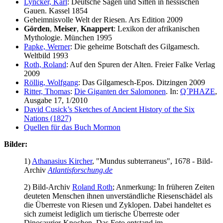
Lyncker, Karl
: Deutsche Sagen und Sitten in hessischen
Gauen. Kassel 1854
Geheimnisvolle Welt der Riesen. Ars Edition 2009
Görden
,
Meiser
,
Knappert
: Lexikon der afrikanischen
Mythologie. München 1995
Papke, Werner
: Die geheime Botschaft des Gilgamesch.
Weltbild 1993
Roth, Roland
: Auf den Spuren der Alten. Freier Falke Verlag
2009
Röllig, Wolfgang
: Das Gilgamesch-Epos. Ditzingen 2009
Ritter, Thomas
:
Die Giganten der Salomonen
. In:
Q´PHAZE
,
Ausgabe 17, 1/2010
David Cusick’s Sketches of Ancient History of the Six
Nations (1827)
Quellen für das Buch Mormon
Bilder:
1)
Athanasius Kircher
, "Mundus subterraneus", 1678 - Bild-
Archiv
Atlantisforschung.de
2) Bild-Archiv
Roland Roth
; Anmerkung: In früheren Zeiten
deuteten Menschen ihnen unverständliche Riesenschädel als
die Überreste von Riesen und Zyklopen. Dabei handeltet es
sich zumeist lediglich um tierische Überreste oder
Dinosaurier-Knochen. Das Foto entstand im