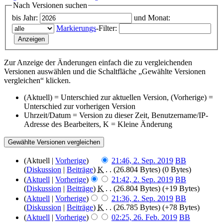
Nach Versionen suchen
bis Jahr:
und Monat:
Markierungs
-Filter:
Zur Anzeige der Änderungen einfach die zu vergleichenden
Versionen auswählen und die Schaltfläche „Gewählte Versionen
vergleichen“ klicken.
(Aktuell) = Unterschied zur aktuellen Version, (Vorherige) =
Unterschied zur vorherigen Version
Uhrzeit/Datum = Version zu dieser Zeit, Benutzername/IP-
Adresse des Bearbeiters, K = Kleine Änderung
(Aktuell |
Vorherige
)
21:46, 2. Sep. 2019
‎
BB
(
Diskussion
|
Beiträge
)
‎
K
. .
(26.804 Bytes)
(0 Bytes)
(
Aktuell
|
Vorherige
)
21:42, 2. Sep. 2019
‎
BB
(
Diskussion
|
Beiträge
)
‎
K
. .
(26.804 Bytes)
(+19 Bytes)
(
Aktuell
|
Vorherige
)
21:36, 2. Sep. 2019
‎
BB
(
Diskussion
|
Beiträge
)
‎
K
. .
(26.785 Bytes)
(+78 Bytes)
(
Aktuell
|
Vorherige
)
02:25, 26. Feb. 2019
‎
BB