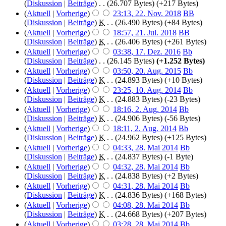
(
Diskussion
|
Beiträge
)
‎
. .
(26.707 Bytes)
(+217 Bytes)
(
Aktuell
|
Vorherige
)
23:13, 22. Nov. 2018
‎
BB
(
Diskussion
|
Beiträge
)
‎
K
. .
(26.490 Bytes)
(+84 Bytes)
(
Aktuell
|
Vorherige
)
18:57, 21. Jul. 2018
‎
BB
(
Diskussion
|
Beiträge
)
‎
K
. .
(26.406 Bytes)
(+261 Bytes)
(
Aktuell
|
Vorherige
)
03:38, 17. Dez. 2016
‎
Bb
(
Diskussion
|
Beiträge
)
‎
. .
(26.145 Bytes)
(+1.252 Bytes)
(
Aktuell
|
Vorherige
)
03:50, 20. Aug. 2015
‎
Bb
(
Diskussion
|
Beiträge
)
‎
K
. .
(24.893 Bytes)
(+10 Bytes)
(
Aktuell
|
Vorherige
)
23:25, 10. Aug. 2014
‎
Bb
(
Diskussion
|
Beiträge
)
‎
K
. .
(24.883 Bytes)
(-23 Bytes)
(
Aktuell
|
Vorherige
)
18:16, 2. Aug. 2014
‎
Bb
(
Diskussion
|
Beiträge
)
‎
K
. .
(24.906 Bytes)
(-56 Bytes)
(
Aktuell
|
Vorherige
)
18:11, 2. Aug. 2014
‎
Bb
(
Diskussion
|
Beiträge
)
‎
K
. .
(24.962 Bytes)
(+125 Bytes)
(
Aktuell
|
Vorherige
)
04:33, 28. Mai 2014
‎
Bb
(
Diskussion
|
Beiträge
)
‎
K
. .
(24.837 Bytes)
(-1 Byte)
(
Aktuell
|
Vorherige
)
04:32, 28. Mai 2014
‎
Bb
(
Diskussion
|
Beiträge
)
‎
K
. .
(24.838 Bytes)
(+2 Bytes)
(
Aktuell
|
Vorherige
)
04:31, 28. Mai 2014
‎
Bb
(
Diskussion
|
Beiträge
)
‎
K
. .
(24.836 Bytes)
(+168 Bytes)
(
Aktuell
|
Vorherige
)
04:08, 28. Mai 2014
‎
Bb
(
Diskussion
|
Beiträge
)
‎
K
. .
(24.668 Bytes)
(+207 Bytes)
(
Aktuell
|
Vorherige
)
03:28, 28. Mai 2014
‎
Bb