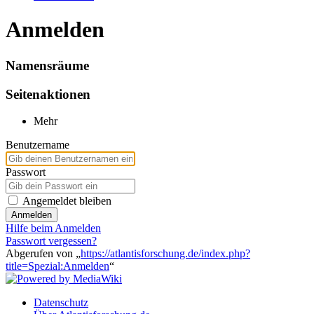
Anmelden
Namensräume
Seitenaktionen
Mehr
Benutzername
Passwort
Angemeldet bleiben
Anmelden
Hilfe beim Anmelden
Passwort vergessen?
Abgerufen von „
https://atlantisforschung.de/index.php?
title=Spezial:Anmelden
“
Datenschutz