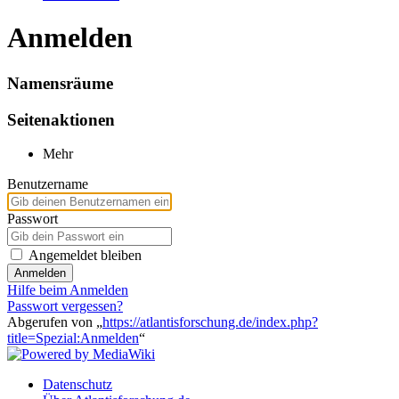
Anmelden
Namensräume
Seitenaktionen
Mehr
Benutzername
Passwort
Angemeldet bleiben
Anmelden
Hilfe beim Anmelden
Passwort vergessen?
Abgerufen von „
https://atlantisforschung.de/index.php?
title=Spezial:Anmelden
“
Datenschutz