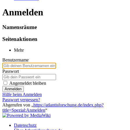
Anmelden
Namensräume
Seitenaktionen
Mehr
Benutzername
Passwort
Angemeldet bleiben
Anmelden
Hilfe beim Anmelden
Passwort vergessen?
Abgerufen von „
https://atlantisforschung.de/index.php?
title=Spezial:Anmelden
“
Datenschutz