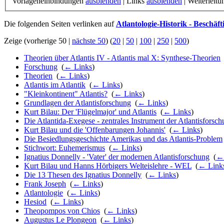
Vorlageneinbindungen
ausblenden
| Links
ausblenden
| Weiterleit
Die folgenden Seiten verlinken auf
Atlantologie-Historik - Beschäf
Zeige (vorherige 50 |
nächste 50
) (
20
|
50
|
100
|
250
|
500
)
Theorien über Atlantis IV - Atlantis mal X: Synthese-Theorien
Forschung
‎
(
← Links
)
Theorien
‎
(
← Links
)
Atlantis im Atlantik
‎
(
← Links
)
"Kleinkontinent" Atlantis?
‎
(
← Links
)
Grundlagen der Atlantisforschung
‎
(
← Links
)
Kurt Bilau: Der 'Flügelmajor' und Atlantis
‎
(
← Links
)
Die Atlantida-Exegese - zentrales Instrument der Atlantisforsc
Kurt Bilau und die 'Offenbarungen Johannis'
‎
(
← Links
)
Die Besiedlungsgeschichte Amerikas und das Atlantis-Problem
Stichwort: Euhemerismus
‎
(
← Links
)
Ignatius Donnelly - 'Vater' der modernen Atlantisforschung
‎
(
← 
Kurt Bilau und Hanns Hörbigers Welteislehre - WEL
‎
(
← Link
Die 13 Thesen des Ignatius Donnelly
‎
(
← Links
)
Frank Joseph
‎
(
← Links
)
Atlantologie
‎
(
← Links
)
Hesiod
‎
(
← Links
)
Theopompos von Chios
‎
(
← Links
)
Augustus Le Plongeon
‎
(
← Links
)