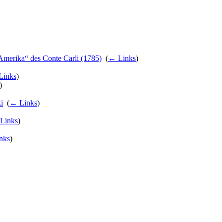
Amerika“ des Conte Carli (1785)
‎
(
← Links
)
Links
)
)
i
‎
(
← Links
)
Links
)
nks
)