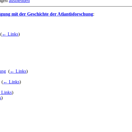
ungen
ausblenden
tigung mit der Geschichte der Atlantisforschung
:
‎
(
← Links
)
hung
‎
(
← Links
)
‎
(
← Links
)
Links
)
s
)