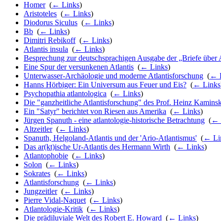
Homer
‎
(
← Links
)
Aristoteles
‎
(
← Links
)
Diodorus Siculus
‎
(
← Links
)
Bb
‎
(
← Links
)
Dimitri Rebikoff
‎
(
← Links
)
Atlantis insula
‎
(
← Links
)
Besprechung zur deutschsprachigen Ausgabe der „Briefe über 
Eine Spur der versunkenen Atlantis
‎
(
← Links
)
Unterwasser-Archäologie und moderne Atlantisforschung
‎
(
← 
Hanns Hörbiger: Ein Universum aus Feuer und Eis?
‎
(
← Links
Psychopathia atlantologica
‎
(
← Links
)
Die "ganzheitliche Atlantisforschung" des Prof. Heinz Kaminsk
Ein "Satyr" berichtet von Riesen aus Amerika
‎
(
← Links
)
Jürgen Spanuth - eine atlantologie-historische Betrachtung
‎
(
← 
Altzeitler
‎
(
← Links
)
Spanuth, Helgoland-Atlantis und der 'Ario-Atlantismus'
‎
(
← Li
Das ar(kt)ische Ur-Atlantis des Hermann Wirth
‎
(
← Links
)
Atlantophobie
‎
(
← Links
)
Solon
‎
(
← Links
)
Sokrates
‎
(
← Links
)
Atlantisforschung
‎
(
← Links
)
Jungzeitler
‎
(
← Links
)
Pierre Vidal-Naquet
‎
(
← Links
)
Atlantologie-Kritik
‎
(
← Links
)
Die prädiluviale Welt des Robert E. Howard
‎
(
← Links
)