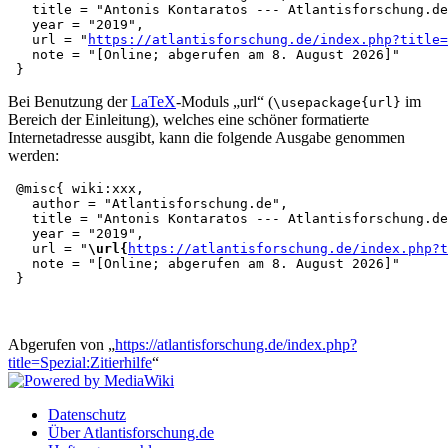
   title = "Antonis Kontaratos --- Atlantisforschung.de
   year = "2019",

   url = "
https://atlantisforschung.de/index.php?title=
   note = "[Online; abgerufen am 8. August 2026]"

Bei Benutzung der
LaTeX
-Moduls „url“ (
im
\usepackage{url}
Bereich der Einleitung), welches eine schöner formatierte
Internetadresse ausgibt, kann die folgende Ausgabe genommen
werden:
 @misc{ wiki:xxx,

   author = "Atlantisforschung.de",

   title = "Antonis Kontaratos --- Atlantisforschung.de
   year = "2019",

   url = "
\url{
https://atlantisforschung.de/index.php?t
   note = "[Online; abgerufen am 8. August 2026]"

Abgerufen von „
https://atlantisforschung.de/index.php?
title=Spezial:Zitierhilfe
“
Datenschutz
Über Atlantisforschung.de