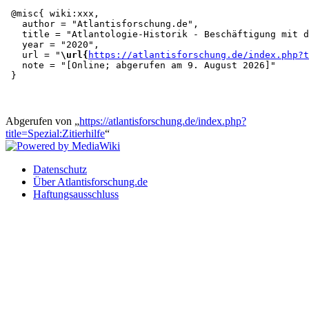
 @misc{ wiki:xxx,

   author = "Atlantisforschung.de",

   title = "Atlantologie-Historik - Beschäftigung mit d
   year = "2020",

   url = "
\url{
https://atlantisforschung.de/index.php?t
   note = "[Online; abgerufen am 9. August 2026]"

Abgerufen von „
https://atlantisforschung.de/index.php?
title=Spezial:Zitierhilfe
“
Datenschutz
Über Atlantisforschung.de
Haftungsausschluss