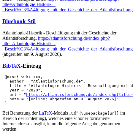
title=Atlantologie-Historik_-
_Besch%C3%A4ftigung_mit_der_Geschichte_der_Atlantisforschun
Bluebook-Stil
Atlantologie-Historik - Beschäftigung mit der Geschichte der
Atlantisforschung,
https://atlantisforschung.de/index.php?
title=Atlantologie-Historik_-
_Besch%C3%A4ftigung_mit_der_Geschichte_der_Atlantisforschun
(abgerufen am 9. August 2026).
BibTeX
-Eintrag
 @misc{ wiki:xxx,

   author = "Atlantisforschung.de",

   title = "Atlantologie-Historik - Beschäftigung mit d
   year = "2020",

   url = "
https://atlantisforschung.de/index.php?title=
   note = "[Online; abgerufen am 9. August 2026]"

Bei Benutzung der
LaTeX
-Moduls „url“ (
im
\usepackage{url}
Bereich der Einleitung), welches eine schöner formatierte
Internetadresse ausgibt, kann die folgende Ausgabe genommen
werden: