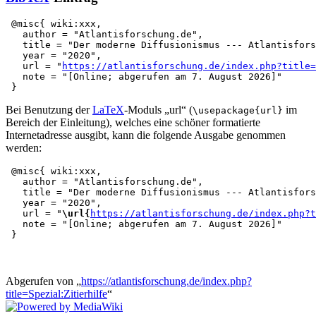
 @misc{ wiki:xxx,

   author = "Atlantisforschung.de",

   title = "Der moderne Diffusionismus --- Atlantisfors
   year = "2020",

   url = "
https://atlantisforschung.de/index.php?title=
   note = "[Online; abgerufen am 7. August 2026]"

Bei Benutzung der
LaTeX
-Moduls „url“ (
im
\usepackage{url}
Bereich der Einleitung), welches eine schöner formatierte
Internetadresse ausgibt, kann die folgende Ausgabe genommen
werden:
 @misc{ wiki:xxx,

   author = "Atlantisforschung.de",

   title = "Der moderne Diffusionismus --- Atlantisfors
   year = "2020",

   url = "
\url{
https://atlantisforschung.de/index.php?t
   note = "[Online; abgerufen am 7. August 2026]"

Abgerufen von „
https://atlantisforschung.de/index.php?
title=Spezial:Zitierhilfe
“