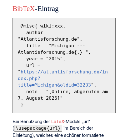
BibTeX
-Eintrag
 @misc{ wiki:xxx,

   author = 
"Atlantisforschung.de",

   title = "Michigan --- 
Atlantisforschung.de{,} ",

   year = "2015",

   url = 
"
https://atlantisforschung.de/in
dex.php?
title=Michigan&oldid=32233
",

   note = "[Online; abgerufen am 
7. August 2026]"

Bei Benutzung der
LaTeX
-Moduls „url“
(
im Bereich der
\usepackage{url}
Einleitung), welches eine schöner formatierte