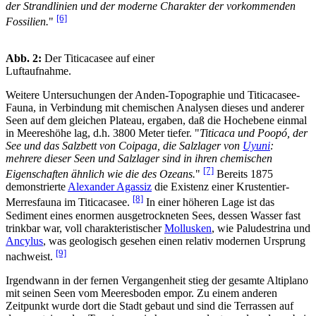
der Strandlinien und der moderne Charakter der vorkommenden
[6]
Fossilien.
"
Abb. 2:
Der Titicacasee auf einer
Luftaufnahme.
Weitere Untersuchungen der Anden-Topographie und Titicacasee-
Fauna, in Verbindung mit chemischen Analysen dieses und anderer
Seen auf dem gleichen Plateau, ergaben, daß die Hochebene einmal
in Meereshöhe lag, d.h. 3800 Meter tiefer. "
Titicaca und Poopó, der
See und das Salzbett von Coipaga, die Salzlager von
Uyuni
:
mehrere dieser Seen und Salzlager sind in ihren chemischen
[7]
Eigenschaften ähnlich wie die des Ozeans.
"
Bereits 1875
demonstrierte
Alexander Agassiz
die Existenz einer Krustentier-
[8]
Merresfauna im Titicacasee.
In einer höheren Lage ist das
Sediment eines enormen ausgetrockneten Sees, dessen Wasser fast
trinkbar war, voll charakteristischer
Mollusken
, wie Paludestrina und
Ancylus
, was geologisch gesehen einen relativ modernen Ursprung
[9]
nachweist.
Irgendwann in der fernen Vergangenheit stieg der gesamte Altiplano
mit seinen Seen vom Meeresboden empor. Zu einem anderen
Zeitpunkt wurde dort die Stadt gebaut und sind die Terrassen auf