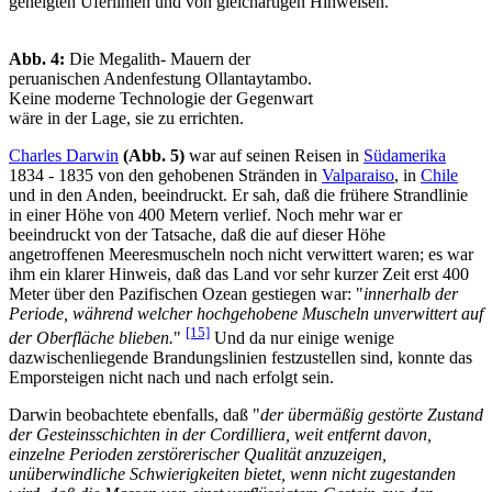
geneigten Uferlinien und von gleichartigen Hinweisen.
Abb. 4:
Die Megalith- Mauern der
peruanischen Andenfestung Ollantaytambo.
Keine moderne Technologie der Gegenwart
wäre in der Lage, sie zu errichten.
Charles Darwin
(Abb. 5)
war auf seinen Reisen in
Südamerika
1834 - 1835 von den gehobenen Stränden in
Valparaiso
, in
Chile
und in den Anden, beeindruckt. Er sah, daß die frühere Strandlinie
in einer Höhe von 400 Metern verlief. Noch mehr war er
beeindruckt von der Tatsache, daß die auf dieser Höhe
angetroffenen Meeresmuscheln noch nicht verwittert waren; es war
ihm ein klarer Hinweis, daß das Land vor sehr kurzer Zeit erst 400
Meter über den Pazifischen Ozean gestiegen war: "
innerhalb der
Periode, während welcher hochgehobene Muscheln unverwittert auf
[15]
der Oberfläche blieben.
"
Und da nur einige wenige
dazwischenliegende Brandungslinien festzustellen sind, konnte das
Emporsteigen nicht nach und nach erfolgt sein.
Darwin beobachtete ebenfalls, daß "
der übermäßig gestörte Zustand
der Gesteinsschichten in der Cordilliera, weit entfernt davon,
einzelne Perioden zerstörerischer Qualität anzuzeigen,
unüberwindliche Schwierigkeiten bietet, wenn nicht zugestanden