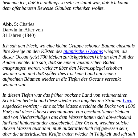
bekenne ich, daß ich anfangs so sehr erstaunt war, daß ich kaum
dem offenbarsten Beweise Glauben schenken wollte.
Abb. 5:
Charles
Darwin im Alter von
31 Jahren (1840)
Ich sah den Fleck, wo eine kleine Gruppe schöner Bäume einstmals
ihre Zweige an den Küsten des
atlantischen Oceans
wiegten, als
dieser Ocean (jetzt 700 Meilen zurückgetrieben) bis an den Fuß der
Anden reichte. Ich sah, daß sie einem vulkanischen Boden
entsprungen waren, welcher über den Meeresspiegel erhoben
worden war, und daß später dies trockene Land mit seinen
aufrechten Bäumen wieder in die Tiefen des Oceans versenkt
worden war.
In diesen Tiefen war das früher trockene Land von sedimentären
Schichten bedeckt und diese wieder von ungeheuren Strömen
Lava
zugedeckt worden; - eine solche Masse erreichte die Dicke von 1000
Fuß; und diese Überschwemmungen von geschmolzenen Steinen
und von Niederschlägen aus dem Wasser hatten sich abwechselnd
fünf mal hintereinander ausgebreitet. Der Ocean, welcher solche
dicken Massen ausnahm, muß außerordentlich tief gewesen sein;
aber die unterirdischen Kräfte traten wieder in Tätigkeit und ich sah