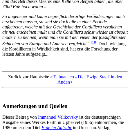
nun das Bett dieses Meeres eine Kette von Bergen bilden, die über
7000 Fuß hoch waren ...
So ungeheuer und kaum begreiflich derartige Veränderungen auch
erscheinen müssen, so sind sie doch alle in einer Periode
aufgetreten, welche mit der Geschichte der Cordilliera verglichen
als neu erscheinen muß; und die Cordilliera selbst wieder ist absolut
modern zu nennen, wenn man sie mit den vielen der fossilführenden
[18]
Schichten von Europa und America vergleicht.
"
Doch wie jung
die Kordillieren in Wirklichkeit sind, hat erst die Forschung der
letzten Jahre aufgezeigt...
Zurück zur Hauptseite >
Tiahuanaco - Die 'Ewige Stadt' in den
Anden
<
Anmerkungen und Quellen
Dieser Beitrag von
Immanuel Velikovsky
ist der deutssprachigen
Ausgabe seines Werkes Earth in Upheavel (1956) entnommen, die
1980 unter dem Titel
Erde im Aufruhr
im Umschau-Verlag,