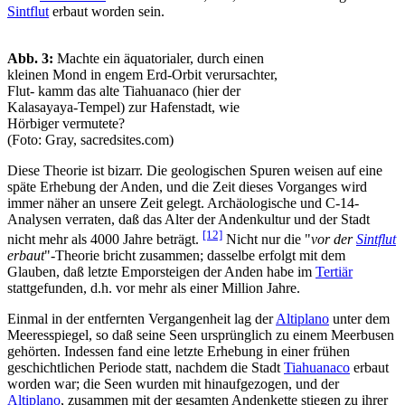
Sintflut
erbaut worden sein.
Abb. 3:
Machte ein äquatorialer, durch einen
kleinen Mond in engem Erd-Orbit verursachter,
Flut- kamm das alte Tiahuanaco (hier der
Kalasayaya-Tempel) zur Hafenstadt, wie
Hörbiger vermutete?
(Foto: Gray, sacredsites.com)
Diese Theorie ist bizarr. Die geologischen Spuren weisen auf eine
späte Erhebung der Anden, und die Zeit dieses Vorganges wird
immer näher an unsere Zeit gelegt. Archäologische und C-14-
Analysen verraten, daß das Alter der Andenkultur und der Stadt
[12]
nicht mehr als 4000 Jahre beträgt.
Nicht nur die "
vor der
Sintflut
erbaut
"-Theorie bricht zusammen; dasselbe erfolgt mit dem
Glauben, daß letzte Emporsteigen der Anden habe im
Tertiär
stattgefunden, d.h. vor mehr als einer Million Jahre.
Einmal in der entfernten Vergangenheit lag der
Altiplano
unter dem
Meeresspiegel, so daß seine Seen ursprünglich zu einem Meerbusen
gehörten. Indessen fand eine letzte Erhebung in einer frühen
geschichtlichen Periode statt, nachdem die Stadt
Tiahuanaco
erbaut
worden war; die Seen wurden mit hinaufgezogen, und der
Altiplano
, zusammen mit der gesamten Andenkette stiegen zu ihrer