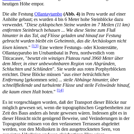
heutigen Höhe empor.
Die alte Festung
Ollantaytambo
(Abb. 4)
in Peru wurde auf einer
Anhöhe gebaut; es wurden 4 bis 6 Meter hohe Steinblöcke dazu
verwendet. "
Diese zyklopischen Steine wurden im 7 Meilen (11 km)
entfernten Steinbruch behauen ... Wie diese Steine zum Fluß
hinunter in das Tal, auf Flösse geladen und hinauf zur Festung
gebracht wurden bleibt ein Geheimnis, das die Archäologen nicht
[13]
lösen können.
"
Eine weitere Festungs- oder Klosterstätte,
Ollantayparubo im Urubambatal in Peru, nordwestlich vom
Titicacasee, "
besetzt ein winziges Plateau rund 3960 Meter über
dem Meer, in einer unbewohnbaren Region von Abgründen,
Schluchten und Schlünden
". Sie wurde aus roten Porphyrblöcken
errichtet. Diese Blöcke müssen "
aus einer beträchtlichen
Entfernung
[gekommen sein]
... steile Abhänge hinunter, über
schnellfließende und turbulente Flüsse und steile Felswände hinauf,
[14]
die kaum einen Halt boten.
"
Es ist vorgeschlagen worden, daß der Transport dieser Blöcke nur
möglich gewesen sei, wenn die topographischen Gegebenheiten zur
Zeit des Baus anders als heute gewesen wären. Indessen gibt es in
dieser Hinsicht nicht genügend Beweise, und Veränderungen in der
Topographie müssen von den verlassenen Terrassen abgeleitet
werden, von den Mollusken in den ausgetrockneten Seen, von