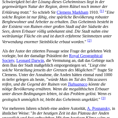
Schwierigkeit bei der Lösung dieses Geheimnisses liegt in der
gegenwärtigen Natur der Region, deren Rätsel noch immer der
[1]
Erklärung trotzt.
" So schrieb Sir
Clemens Markham
1910.
"
Eine
solche Region ist nur fähig, eine spärliche Bevölkerung robuster
Bergbewohner und Arbeiter zu erhalten. Das Geheimnis besteht in
der Existenz von Ruinen einer großen Stadt auf der Südseite des
Sees, deren Erbauer völlig unbekannt sind. Die Stadt nahm eine
weiträumige Fläche ein und ist durch erfahrene Steinmetzen unter
[2]
Verwendung enormer Steinblöcke erbaut worden.
"
Als der Autor der zitierten Passage seine Frage der gelehrten Welt
vorlegte, bot der damalige Präsident der
Royal Geographical
Society
,
Leonard Darwin
, die Vermutung an, daß das Gebirge nach
dem Bau der Stadt maßgeblich emporgestiegen sei. "
Liegt eine
solche Vorstellung jenseits der Grenzen des Möglichen?
" fragte Sir
Clemens. Unter der Annahme, die Anden hätten einmal rund 1000
m tiefer gelegen als heute, "
würde Mais im Tal des Titicacasees
reifen, und die Gegend der Ruinen von
Tiahuanaco
könnte die
nötige Bevölkerung ernähren. Wenn die megalithischen Erbauer
unter diesen Bedingungen lebten, ist das Problem gelöst. Wenn es
[3]
geologisch unmöglich ist, bleibt das Geheimnis ungeklärt.
"
Vor mehreren Jahren schrieb eine andere Autorität,
A. Posnansky
, in
ähnlicher Weise: "
In der heutigen Zeit ist das Plateau der Anden
ungastlich und fast unfruchtbar. Mit dem heutigen Klima wäre es