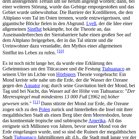
dem ansteigenden Terrain um sie herum angelegt worden; dann, bei
einer weiteren Störung, wurde das Gebirge emporgestoßen und das
Gebiet wurde unbewohnbar. Die Barriere der Kordillieren, die den
Altiplano vom Tal im Osten trennen, wurde entzweigerissen, und
gigantische Blöcke fielen in den Abgrund.
Lyell
, der die Idee einer
allgemeinen
Sintflut
bekämpfte, bot die Theorie an, das
Auseinanderbrechen der Sierrabarriere habe einen großen See auf
dem Altiplano freigegeben, der in das Tal stürzte und die
Ureinwohner dazu veranlaßte, den Mythos einer allgemeinen
[10]
Sintflut ins Leben zu rufen.
Es ist noch nicht lange her, da wurde eine Erklärung des
Geheimnisses um den Titicacasee und die Festung
Tiahuanaco
an
seinem Ufer im Lichte von
Hörbigers
Theorie vorgebracht: Ein
Mond kreiste sehr nahe um die Erde, der die Wasser der Ozeane
gegen den
Äquator
zog; durch seine Gravitation hielt der Mond, bei
Tag und bei Nacht, das Wasser auf der Höhe von Tiahuanaco: "
Der
Meeresspiegel muß mindestens 13 000 Fuß
[3962 m]
höher
[11]
gewesen sein.
"
Dann stürzte der Mond zur Erde, die Ozeane
zogen sich zu den
Polen
zurück und hinterließen die Insel mit ihrer
megalithischen Stadt als einen Berg über dem Meeresboden, heute
das kontinentale tropische und subtropische
Amerika
. All das
ereignete sich Millionen von Jahren, bevor unser Mond von der
Erde eingefangen wurde, und so sind die Ruinen der megalithischen
Stadt
Tiahuanaco
Jahrmillionen alt; d.h., die Stadt muß lange vor der