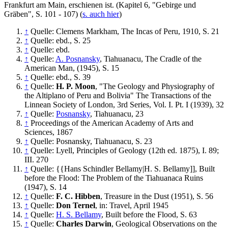
Frankfurt am Main, erschienen ist. (Kapitel 6, "Gebirge und
Gräben", S. 101 - 107) (
s. auch hier
)
↑
Quelle: Clemens Markham, The Incas of Peru, 1910, S. 21
↑
Quelle: ebd., S. 25
↑
Quelle: ebd.
↑
Quelle:
A. Posnansky
, Tiahuanacu, The Cradle of the
American Man, (1945), S. 15
↑
Quelle: ebd., S. 39
↑
Quelle:
H. P. Moon
, "The Geology and Physiography of
the Altiplano of Peru and Bolivia" The Transactions of the
Linnean Society of London, 3rd Series, Vol. I. Pt. I (1939), 32
↑
Quelle:
Posnansky
, Tiahuanacu, 23
↑
Proceedings of the American Academy of Arts and
Sciences, 1867
↑
Quelle: Posnansky, Tiahuanacu, S. 23
↑
Quelle: Lyell, Principles of Geology (12th ed. 1875), I. 89;
III. 270
↑
Quelle: {{Hans Schindler Bellamy|H. S. Bellamy]], Built
before the Flood: The Problem of the Tiahuanaca Ruins
(1947), S. 14
↑
Quelle:
F. C. Hibben
, Treasure in the Dust (1951), S. 56
↑
Quelle:
Don Ternel
, in: Travel, April 1945
↑
Quelle:
H. S. Bellamy
, Built before the Flood, S. 63
↑
Quelle:
Charles Darwin
, Geological Observations on the