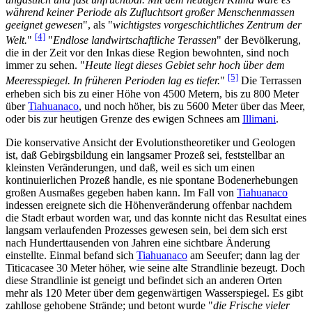
während keiner Periode als Zufluchtsort großer Menschenmassen
geeignet gewesen
", als "
wichtigstes vorgeschichtliches Zentrum der
[4]
Welt.
"
"
Endlose landwirtschaftliche Terassen
" der Bevölkerung,
die in der Zeit vor den Inkas diese Region bewohnten, sind noch
immer zu sehen. "
Heute liegt dieses Gebiet sehr hoch über dem
[5]
Meeresspiegel. In früheren Perioden lag es tiefer.
"
Die Terrassen
erheben sich bis zu einer Höhe von 4500 Metern, bis zu 800 Meter
über
Tiahuanaco
, und noch höher, bis zu 5600 Meter über das Meer,
oder bis zur heutigen Grenze des ewigen Schnees am
Illimani
.
Die konservative Ansicht der Evolutionstheoretiker und Geologen
ist, daß Gebirgsbildung ein langsamer Prozeß sei, feststellbar an
kleinsten Veränderungen, und daß, weil es sich um einen
kontinuierlichen Prozeß handle, es nie spontane Bodenerhebungen
großen Ausmaßes gegeben haben kann. Im Fall von
Tiahuanaco
indessen ereignete sich die Höhenveränderung offenbar nachdem
die Stadt erbaut worden war, und das konnte nicht das Resultat eines
langsam verlaufenden Prozesses gewesen sein, bei dem sich erst
nach Hunderttausenden von Jahren eine sichtbare Änderung
einstellte. Einmal befand sich
Tiahuanaco
am Seeufer; dann lag der
Titicacasee 30 Meter höher, wie seine alte Strandlinie bezeugt. Doch
diese Strandlinie ist geneigt und befindet sich an anderen Orten
mehr als 120 Meter über dem gegenwärtigen Wasserspiegel. Es gibt
zahllose gehobene Strände; und betont wurde "
die Frische vieler