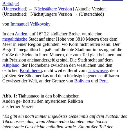
Beiträge
)
(
Unterschied
)
← Nächstältere Version
| Aktuelle Version
(Unterschied) | Nächstjüngere Version → (Unterschied)
von
Immanuel Velikovsky
In den
Anden
, auf 16° 22' südlicher Breite, wurde eine
megalithische
Stadt auf einer Höhe von 3810 Metern über dem
Meer in einer Region gefunden, wo Korn nicht reifen kann. Der
Begriff "megalithisch" paßt auf die tote Stadt nur in bezug auf die
Größe der Steine in ihren Mauern, die zum Teil glatt behauen und
mit Präzision aneinandergefügt sind. Die Stadt steht auf dem
Altiplano
, der Hochebene zwischen den westlichen und den
östlichen
Kordillieren
, nicht weit entfernt vom
Titicacasee
, dem
größten See Südamerikas und dem höchstgelegenen schiffbaren
Gewässer der Welt, an der Grenze von
Bolivien
und
Peru
.
Abb. 1:
Tiahuanaco in den bolivianischen
Anden ge- hört zu den mysteriösen Relikten
aus ferner Vorzeit
"
Es gibt ein noch immer ungelöstes Geheimnis auf dem Plateau des
Titicacasees, das, wenn Steine reden könnten, eine höchst
interessante Geschichte enthüllen würde. Ein großer Teil der