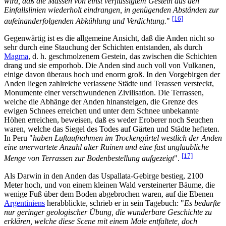
wird, daß die Massen von einst verflüssigtem Gestein aus den
Einfallslinien wiederholt eindrangen, in genügenden Abständen zur
[16]
aufeinanderfolgenden Abkühlung und Verdichtung.
"
Gegenwärtig ist es die allgemeine Ansicht, daß die Anden nicht so
sehr durch eine Stauchung der Schichten entstanden, als durch
Magma
, d. h. geschmolzenem Gestein, das zwischen die Schichten
drang und sie emporhob. Die Anden sind auch voll von Vulkanen,
einige davon überaus hoch und enorm groß. In den Vorgebirgen der
Anden liegen zahlreiche verlassene Städte und Terassen versteckt,
Monumente einer verschwundenen Zivilisation. Die Terrassen,
welche die Abhänge der Anden hinansteigen, die Grenze des
ewigen Schnees erreichen und unter dem Schnee unbekannte
Höhen erreichen, beweisen, daß es weder Eroberer noch Seuchen
waren, welche das Siegel des Todes auf Gärten und Städte hefteten.
In Peru "
haben Luftaufnahmen im Trockengürtel westlich der Anden
eine unerwartete Anzahl alter Ruinen und eine fast unglaubliche
[17]
Menge von Terrassen zur Bodenbestellung aufgezeigt
".
Als Darwin in den Anden das Uspallata-Gebirge bestieg, 2100
Meter hoch, und von einem kleinen Wald versteinerter Bäume, die
wenige Fuß über dem Boden abgebrochen waren, auf die Ebenen
Argentiniens
herabblickte, schrieb er in sein Tagebuch: "
Es bedurfte
nur geringer geologischer Übung, die wunderbare Geschichte zu
erklären, welche diese Scene mit einem Male entfaltete, doch