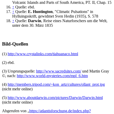
Volcanic Islands and Parts of South America, PT. II, Chap. 15
↑
Quelle: ebd.
↑
Quelle:
E. Huntington
, "Climatic Pulsations" in
Hylluingsskrift, gewidmet Sven Hedin (1935), S. 578
↑
Quelle:
Darwin
, Reise eines Naturforschers um die Welt,
unter dem 30. März 1835
Bild-Quellen
(1)
http://www.crystalinks.com/tiahuanaco.html
(2) ebd.
(3) Ursprungsquelle:
http://www.sacredsites.com/
und Martin Gray
©, nach:
http://www.world-mysteries.com/mpl_6.htm
(4)
http://members.tripod.com/~kon_artz/cultures/ollant_prot.jpg
(nicht mehr online)
(5)
http://www.aboutdarwin.com/pictures/Darwin/Darwin.html
(nicht mehr online)
Abgerufen von „
https://atlantisforschung.de/index.php?