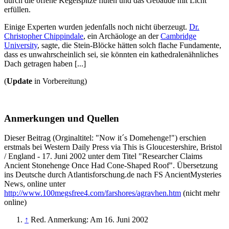
durch die offene Kegelspitze fluten und das Gebäude mit Licht
erfüllen.
Einige Experten wurden jedenfalls noch nicht überzeugt.
Dr.
Christopher Chippindale
, ein Archäologe an der
Cambridge
University
, sagte, die Stein-Blöcke hätten solch flache Fundamente,
dass es unwahrscheinlich sei, sie könnten ein kathedralenähnliches
Dach getragen haben [...]
(
Update
in Vorbereitung)
Anmerkungen und Quellen
Dieser Beitrag (Orginaltitel: "Now it´s Domehenge!") erschien
erstmals bei Western Daily Press via This is Gloucestershire, Bristol
/ England - 17. Juni 2002 unter dem Titel "Researcher Claims
Ancient Stonehenge Once Had Cone-Shaped Roof". Übersetzung
ins Deutsche durch Atlantisforschung.de nach FS AncientMysteries
News, online unter
http://www.100megsfree4.com/farshores/agravhen.htm
(nicht mehr
online)
↑
Red. Anmerkung: Am 16. Juni 2002