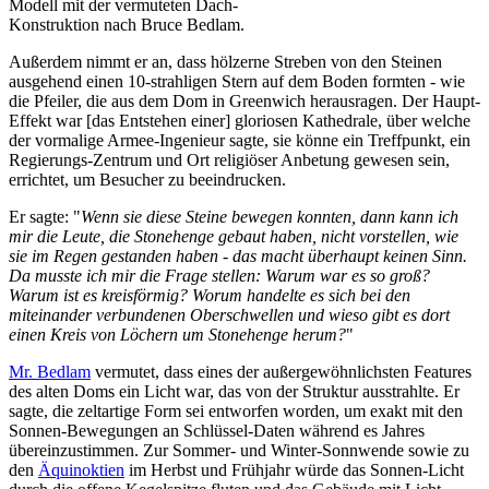
Modell mit der vermuteten Dach-
Konstruktion nach Bruce Bedlam.
Außerdem nimmt er an, dass hölzerne Streben von den Steinen
ausgehend einen 10-strahligen Stern auf dem Boden formten - wie
die Pfeiler, die aus dem Dom in Greenwich herausragen. Der Haupt-
Effekt war [das Entstehen einer] gloriosen Kathedrale, über welche
der vormalige Armee-Ingenieur sagte, sie könne ein Treffpunkt, ein
Regierungs-Zentrum und Ort religiöser Anbetung gewesen sein,
errichtet, um Besucher zu beeindrucken.
Er sagte: "
Wenn sie diese Steine bewegen konnten, dann kann ich
mir die Leute, die Stonehenge gebaut haben, nicht vorstellen, wie
sie im Regen gestanden haben - das macht überhaupt keinen Sinn.
Da musste ich mir die Frage stellen: Warum war es so groß?
Warum ist es kreisförmig? Worum handelte es sich bei den
miteinander verbundenen Oberschwellen und wieso gibt es dort
einen Kreis von Löchern um Stonehenge herum?
"
Mr. Bedlam
vermutet, dass eines der außergewöhnlichsten Features
des alten Doms ein Licht war, das von der Struktur ausstrahlte. Er
sagte, die zeltartige Form sei entworfen worden, um exakt mit den
Sonnen-Bewegungen an Schlüssel-Daten während es Jahres
übereinzustimmen. Zur Sommer- und Winter-Sonnwende sowie zu
den
Äquinoktien
im Herbst und Frühjahr würde das Sonnen-Licht