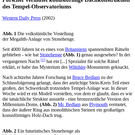
des Tempel-Observatoriums
Western Daily Press
(2002)
Abb. 1
Die volkstümliche Vostellung
der Megalith-Anlage von Stonehenge.
Seit 4000 Jahren ist es eines von
Britanniens
spannendsten Rätseln
geblieben - wie hat
Stonehenge
(Abb. 1)
genau ausgesehen? In der
[1]
vergangenen Nacht
hat ein [...] Spezialist für solche Rätsel
erklärt, er habe das Mysterium des
Wiltshire
-Monuments geknackt.
Nach achtzehn Jahren Forschung ist
Bruce Bedlam
zu der
Schlussfolgerung gelangt, dass der anrüchige Stein-Kreis Teil einer
großen, der Schwerkraft trotzenden Tempel-Anlage war. In dieser
Woche wird er ein Modell vorstellen, von dem er glaubt, dass es wie
die tatsächliche Struktur aussieht - eine bronzezeitliche Version des
Millennium-Doms.
(Abb. 2)
Mr. Bedlam
aus
Plymouth
vermutet,
dass der äußere Ring aus monolithischen Steinen ein großartiges
konusförmiges Holz-Dach trug.
Abb. 2
Ein futuristisches Stonehenge als