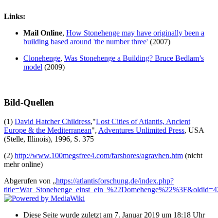
Links:
Mail Online
,
How Stonehenge may have originally been a
building based around 'the number three'
(2007)
Clonehenge
,
Was Stonehenge a Building? Bruce Bedlam’s
model
(2009)
Bild-Quellen
(1)
David Hatcher Childress
,"
Lost Cities of Atlantis, Ancient
Europe & the Mediterranean
",
Adventures Unlimited Press
, USA
(Stelle, Illinois), 1996, S. 375
(2)
http://www.100megsfree4.com/farshores/agravhen.htm
(nicht
mehr online)
Abgerufen von „
https://atlantisforschung.de/index.php?
title=War_Stonehenge_einst_ein_%22Domehenge%22%3F&oldid=4
Diese Seite wurde zuletzt am 7. Januar 2019 um 18:18 Uhr