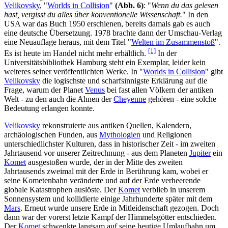
Velikovsky
, "
Worlds in Collision
"
(Abb. 6)
: "
Wenn du das gelesen
hast, vergisst du alles über konventionelle Wissenschaft.
" In den
USA war das Buch 1950 erschienen, bereits damals gab es auch
eine deutsche Übersetzung. 1978 brachte dann der Umschau-Verlag
eine Neuauflage heraus, mit dem Titel "
Welten im Zusammenstoß
".
[1]
Es ist heute im Handel nicht mehr erhältlich.
In der
Universitätsbibliothek Hamburg steht ein Exemplar, leider kein
weiteres seiner veröffentlichten Werke. In "
Worlds in Collision
" gibt
Velikovsky
die logischste und scharfsinnigste Erklärung auf die
Frage, warum der Planet
Venus
bei fast allen Völkern der antiken
Welt - zu den auch die Ahnen der
Cheyenne
gehören - eine solche
Bedeutung erlangen konnte.
Velikovsky
rekonstruierte aus antiken Quellen, Kalendern,
archäologischen Funden, aus
Mythologien
und Religionen
unterschiedlichster Kulturen, dass in historischer Zeit - im zweiten
Jahrtausend vor unserer Zeitrechnung - aus dem Planeten
Jupiter
ein
Komet
ausgestoßen wurde, der in der Mitte des zweiten
Jahrtausends zweimal mit der Erde in Berührung kam, wobei er
seine Kometenbahn veränderte und auf der Erde verheerende
globale Katastrophen auslöste. Der
Komet
verblieb in unserem
Sonnensystem und kollidierte einige Jahrhunderte später mit dem
Mars
. Erneut wurde unsere Erde in Mitleidenschaft gezogen. Doch
dann war der vorerst letzte Kampf der Himmelsgötter entschieden.
Der
Komet
schwenkte langsam auf seine heutige Umlaufbahn um