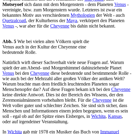
Motseyoef
sich dann mit dem Morgenstern - dem Planeten
Venus
-
vereinigte, bzw. zum Morgenstern wurde. Letzteres ist zwar ein
bekanntes Motiv aus verschiedenen
Mythologien
der Welt - auch
Quetzalcoatl
, der Kulturheros der
Maya
, verkörpert den Planeten
Venus
-, war aber für die
Cheyenne
bis dahin nicht bekannt.
Abb. 5
Wie bei vielen alten Völkern spielt die
Venus auch in der Kultur der Cheyenne eine
bedeutende Rolle.
Natürlich wirft dieser Sachverhalt viele neue Fragen auf. Warum
spielt der am Abend- und Morgenhimmel dahinziehende Planet
Venus
bei den
Cheyenne
diese bedeutende und bestimmende Rolle -
wie auch bei der Mehrzahl aller großen Völker der antiken Welt?
Warum brachte man dem friedlich leuchtenden Planeten sogar
Menschenopfer dar? Auf diese Fragen bekam ich bei den
Cheyenne
keine direkte Antwort. Dies ist der Bereich des Wissens, der den
Zeremonialmännern vorbehalten bleibt. Für die
Cheyenne
ist die
Welt voller guter und schlechter Zeichen. Sie sind sich sicher, dass
Menschen und Informationen einem jeden begegnen, wenn es sein
soll - egal ob auf der Spitze eines Eisberges, in
Wichita
,
Kansas
,
oder auf irgendeiner Veranstaltung.
In
Wichita
gab mir 1978 ein Musiker das Buch von
Immanuel