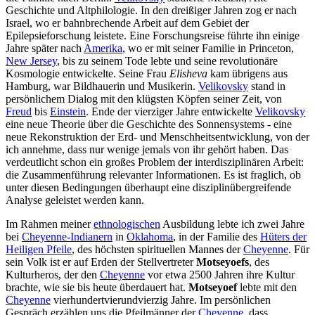
Geschichte und Altphilologie. In den dreißiger Jahren zog er nach
Israel, wo er bahnbrechende Arbeit auf dem Gebiet der
Epilepsieforschung leistete. Eine Forschungsreise führte ihn einige
Jahre später nach
Amerika
, wo er mit seiner Familie in Princeton,
New Jersey
, bis zu seinem Tode lebte und seine revolutionäre
Kosmologie entwickelte. Seine Frau
Elisheva
kam übrigens aus
Hamburg, war Bildhauerin und Musikerin.
Velikovsky
stand in
persönlichem Dialog mit den klügsten Köpfen seiner Zeit, von
Freud
bis
Einstein
. Ende der vierziger Jahre entwickelte
Velikovsky
eine neue Theorie über die Geschichte des Sonnensystems - eine
neue Rekonstruktion der Erd- und Menschheitsentwicklung, von der
ich annehme, dass nur wenige jemals von ihr gehört haben. Das
verdeutlicht schon ein großes Problem der interdisziplinären Arbeit:
die Zusammenführung relevanter Informationen. Es ist fraglich, ob
unter diesen Bedingungen überhaupt eine disziplinübergreifende
Analyse geleistet werden kann.
Im Rahmen meiner
ethnologischen
Ausbildung lebte ich zwei Jahre
bei
Cheyenne-Indianern
in
Oklahoma
, in der Familie des
Hüters der
Heiligen Pfeile
, des höchsten spirituellen Mannes der
Cheyenne
. Für
sein Volk ist er auf Erden der Stellvertreter
Motseyoefs
, des
Kulturheros, der den
Cheyenne
vor etwa 2500 Jahren ihre Kultur
brachte, wie sie bis heute überdauert hat.
Motseyoef
lebte mit den
Cheyenne
vierhundertvierundvierzig Jahre. Im persönlichen
Gespräch erzählen uns die Pfeilmänner der
Cheyenne
, dass