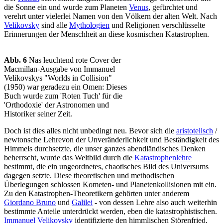
die Sonne ein und wurde zum Planeten
Venus
, gefürchtet und
verehrt unter vielerlei Namen von den Völkern der alten Welt. Nach
Velikovsky
sind alle
Mythologien
und Religionen verschlüsselte
Erinnerungen der Menschheit an diese kosmischen Katastrophen.
Abb. 6
Nas leuchtend rote Cover der
Macmillan-Ausgabe von Immanuel
Velikovskys "Worlds in Collision"
(1950) war geradezu ein Omen: Dieses
Buch wurde zum 'Roten Tuch' für die
'Orthodoxie' der Astronomen und
Historiker seiner Zeit.
Doch ist dies alles nicht unbedingt neu. Bevor sich die
aristotelisch
/
newtonsche Lehrevon der Unveränderlichkeit und Beständigkeit des
Himmels durchsetzte, die unser ganzes abendländisches Denken
beherrscht, wurde das Weltbild durch die
Katastrophenlehre
bestimmt, die ein ungeordnetes, chaotisches Bild des Universums
dagegen setzte. Diese theoretischen und methodischen
Überlegungen schlossen Kometen- und Planetenkollisionen mit ein.
Zu den Katastrophen-Theoretikern gehörten unter anderem
Giordano Bruno
und
Galilei
- von dessen Lehre also auch weiterhin
bestimmte Anteile unterdrückt werden, eben die katastrophistischen.
Immanuel Velikovsky
identifizierte den himmlischen Störenfried,