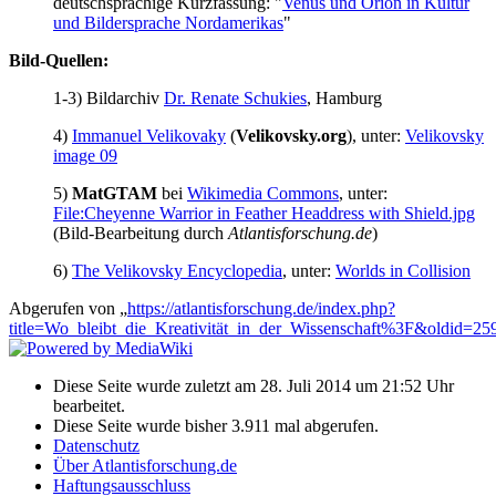
deutschsprachige Kurzfassung: "
Venus und Orion in Kultur
und Bildersprache Nordamerikas
"
Bild-Quellen:
1-3) Bildarchiv
Dr. Renate Schukies
, Hamburg
4)
Immanuel Velikovaky
(
Velikovsky.org
), unter:
Velikovsky
image 09
5)
MatGTAM
bei
Wikimedia Commons
, unter:
File:Cheyenne Warrior in Feather Headdress with Shield.jpg
(Bild-Bearbeitung durch
Atlantisforschung.de
)
6)
The Velikovsky Encyclopedia
, unter:
Worlds in Collision
Abgerufen von „
https://atlantisforschung.de/index.php?
title=Wo_bleibt_die_Kreativität_in_der_Wissenschaft%3F&oldid=25
Diese Seite wurde zuletzt am 28. Juli 2014 um 21:52 Uhr
bearbeitet.
Diese Seite wurde bisher 3.911 mal abgerufen.
Datenschutz
Über Atlantisforschung.de
Haftungsausschluss