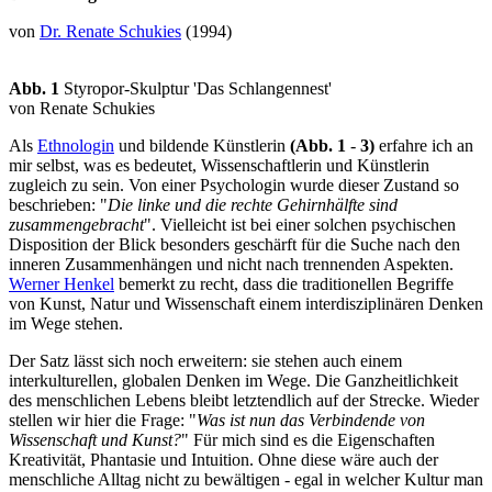
von
Dr. Renate Schukies
(1994)
Abb. 1
Styropor-Skulptur 'Das Schlangennest'
von Renate Schukies
Als
Ethnologin
und bildende Künstlerin
(Abb. 1
-
3)
erfahre ich an
mir selbst, was es bedeutet, Wissenschaftlerin und Künstlerin
zugleich zu sein. Von einer Psychologin wurde dieser Zustand so
beschrieben: "
Die linke und die rechte Gehirnhälfte sind
zusammengebracht
". Vielleicht ist bei einer solchen psychischen
Disposition der Blick besonders geschärft für die Suche nach den
inneren Zusammenhängen und nicht nach trennenden Aspekten.
Werner Henkel
bemerkt zu recht, dass die traditionellen Begriffe
von Kunst, Natur und Wissenschaft einem interdisziplinären Denken
im Wege stehen.
Der Satz lässt sich noch erweitern: sie stehen auch einem
interkulturellen, globalen Denken im Wege. Die Ganzheitlichkeit
des menschlichen Lebens bleibt letztendlich auf der Strecke. Wieder
stellen wir hier die Frage: "
Was ist nun das Verbindende von
Wissenschaft und Kunst?
" Für mich sind es die Eigenschaften
Kreativität, Phantasie und Intuition. Ohne diese wäre auch der
menschliche Alltag nicht zu bewältigen - egal in welcher Kultur man