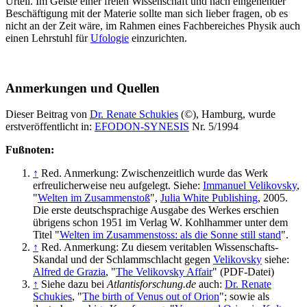
Urteil. Im Geiste einer freien Wissenschaft und nach eingehender
Beschäftigung mit der Materie sollte man sich lieber fragen, ob es
nicht an der Zeit wäre, im Rahmen eines Fachbereiches Physik auch
einen Lehrstuhl für
Ufologie
einzurichten.
Anmerkungen und Quellen
Dieser Beitrag von
Dr. Renate Schukies
(©), Hamburg, wurde
erstveröffentlicht in:
EFODON-SYNESIS
Nr. 5/1994
Fußnoten:
↑
Red. Anmerkung: Zwischenzeitlich wurde das Werk
erfreulicherweise neu aufgelegt. Siehe:
Immanuel Velikovsky
,
"
Welten im Zusammenstoß
",
Julia White Publishing
, 2005.
Die erste deutschsprachige Ausgabe des Werkes erschien
übrigens schon 1951 im Verlag W. Kohlhammer unter dem
Titel "
Welten im Zusammenstoss: als die Sonne still stand
".
↑
Red. Anmerkung: Zu diesem veritablen Wissenschafts-
Skandal und der Schlammschlacht gegen
Velikovsky
siehe:
Alfred de Grazia
, "
The Velikovsky Affair
" (PDF-Datei)
↑
Siehe dazu bei
Atlantisforschung.de
auch:
Dr. Renate
Schukies
, "
The birth of Venus out of Orion
"; sowie als