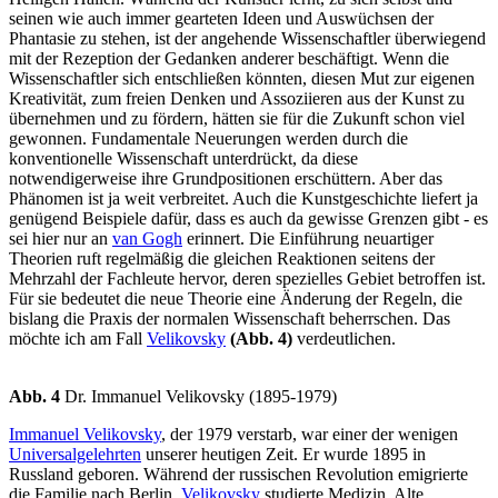
seinen wie auch immer gearteten Ideen und Auswüchsen der
Phantasie zu stehen, ist der angehende Wissenschaftler überwiegend
mit der Rezeption der Gedanken anderer beschäftigt. Wenn die
Wissenschaftler sich entschließen könnten, diesen Mut zur eigenen
Kreativität, zum freien Denken und Assoziieren aus der Kunst zu
übernehmen und zu fördern, hätten sie für die Zukunft schon viel
gewonnen. Fundamentale Neuerungen werden durch die
konventionelle Wissenschaft unterdrückt, da diese
notwendigerweise ihre Grundpositionen erschüttern. Aber das
Phänomen ist ja weit verbreitet. Auch die Kunstgeschichte liefert ja
genügend Beispiele dafür, dass es auch da gewisse Grenzen gibt - es
sei hier nur an
van Gogh
erinnert. Die Einführung neuartiger
Theorien ruft regelmäßig die gleichen Reaktionen seitens der
Mehrzahl der Fachleute hervor, deren spezielles Gebiet betroffen ist.
Für sie bedeutet die neue Theorie eine Änderung der Regeln, die
bislang die Praxis der normalen Wissenschaft beherrschen. Das
möchte ich am Fall
Velikovsky
(Abb. 4)
verdeutlichen.
Abb. 4
Dr. Immanuel Velikovsky (1895-1979)
Immanuel Velikovsky
, der 1979 verstarb, war einer der wenigen
Universalgelehrten
unserer heutigen Zeit. Er wurde 1895 in
Russland geboren. Während der russischen Revolution emigrierte
die Familie nach Berlin.
Velikovsky
studierte Medizin, Alte