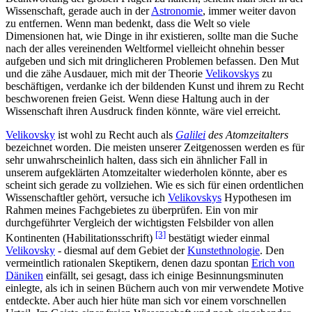
Wissenschaft, gerade auch in der
Astronomie
, immer weiter davon
zu entfernen. Wenn man bedenkt, dass die Welt so viele
Dimensionen hat, wie Dinge in ihr existieren, sollte man die Suche
nach der alles vereinenden Weltformel vielleicht ohnehin besser
aufgeben und sich mit dringlicheren Problemen befassen. Den Mut
und die zähe Ausdauer, mich mit der Theorie
Velikovskys
zu
beschäftigen, verdanke ich der bildenden Kunst und ihrem zu Recht
beschworenen freien Geist. Wenn diese Haltung auch in der
Wissenschaft ihren Ausdruck finden könnte, wäre viel erreicht.
Velikovsky
ist wohl zu Recht auch als
Galilei
des Atomzeitalters
bezeichnet worden. Die meisten unserer Zeitgenossen werden es für
sehr unwahrscheinlich halten, dass sich ein ähnlicher Fall in
unserem aufgeklärten Atomzeitalter wiederholen könnte, aber es
scheint sich gerade zu vollziehen. Wie es sich für einen ordentlichen
Wissenschaftler gehört, versuche ich
Velikovskys
Hypothesen im
Rahmen meines Fachgebietes zu überprüfen. Ein von mir
durchgeführter Vergleich der wichtigsten Felsbilder von allen
[3]
Kontinenten (Habilitationsschrift)
bestätigt wieder einmal
Velikovsky
- diesmal auf dem Gebiet der
Kunstethnologie
. Den
vermeintlich rationalen Skeptikern, denen dazu spontan
Erich von
Däniken
einfällt, sei gesagt, dass ich einige Besinnungsminuten
einlegte, als ich in seinen Büchern auch von mir verwendete Motive
entdeckte. Aber auch hier hüte man sich vor einem vorschnellen