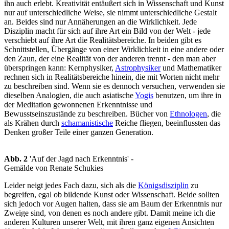
ihn auch erlebt. Kreativität entäußert sich in Wissenschaft und Kunst
nur auf unterschiedliche Weise, sie nimmt unterschiedliche Gestalt
an. Beides sind nur Annäherungen an die Wirklichkeit. Jede
Disziplin macht für sich auf ihre Art ein Bild von der Welt - jede
verschiebt auf ihre Art die Realitätsbereiche. In beiden gibt es
Schnittstellen, Übergänge von einer Wirklichkeit in eine andere oder
den Zaun, der eine Realität von der anderen trennt - den man aber
überspringen kann: Kernphysiker,
Astrophysiker
und Mathematiker
rechnen sich in Realitätsbereiche hinein, die mit Worten nicht mehr
zu beschreiben sind. Wenn sie es dennoch versuchen, verwenden sie
dieselben Analogien, die auch asiatische
Yogis
benutzen, um ihre in
der Meditation gewonnenen Erkenntnisse und
Bewusstseinszustände zu beschreiben. Bücher von
Ethnologen
, die
als Krähen durch
schamanistische
Reiche fliegen, beeinflussten das
Denken großer Teile einer ganzen Generation.
Abb. 2
'Auf der Jagd nach Erkenntnis' -
Gemälde von Renate Schukies
Leider neigt jedes Fach dazu, sich als die
Königsdisziplin
zu
begreifen, egal ob bildende Kunst oder Wissenschaft. Beide sollten
sich jedoch vor Augen halten, dass sie am Baum der Erkenntnis nur
Zweige sind, von denen es noch andere gibt. Damit meine ich die
anderen Kulturen unserer Welt, mit ihren ganz eigenen Ansichten