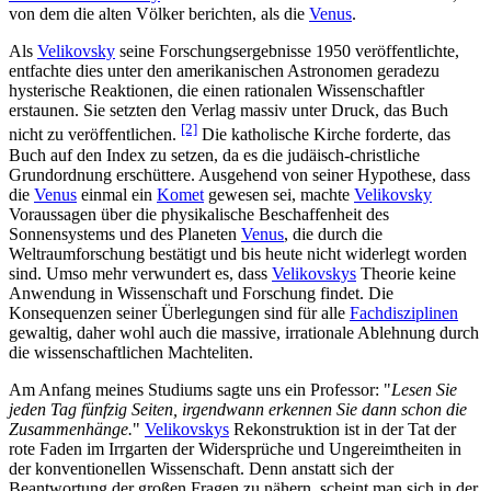
von dem die alten Völker berichten, als die
Venus
.
Als
Velikovsky
seine Forschungsergebnisse 1950 veröffentlichte,
entfachte dies unter den amerikanischen Astronomen geradezu
hysterische Reaktionen, die einen rationalen Wissenschaftler
erstaunen. Sie setzten den Verlag massiv unter Druck, das Buch
[2]
nicht zu veröffentlichen.
Die katholische Kirche forderte, das
Buch auf den Index zu setzen, da es die judäisch-christliche
Grundordnung erschüttere. Ausgehend von seiner Hypothese, dass
die
Venus
einmal ein
Komet
gewesen sei, machte
Velikovsky
Voraussagen über die physikalische Beschaffenheit des
Sonnensystems und des Planeten
Venus
, die durch die
Weltraumforschung bestätigt und bis heute nicht widerlegt worden
sind. Umso mehr verwundert es, dass
Velikovskys
Theorie keine
Anwendung in Wissenschaft und Forschung findet. Die
Konsequenzen seiner Überlegungen sind für alle
Fachdisziplinen
gewaltig, daher wohl auch die massive, irrationale Ablehnung durch
die wissenschaftlichen Machteliten.
Am Anfang meines Studiums sagte uns ein Professor: "
Lesen Sie
jeden Tag fünfzig Seiten, irgendwann erkennen Sie dann schon die
Zusammenhänge.
"
Velikovskys
Rekonstruktion ist in der Tat der
rote Faden im Irrgarten der Widersprüche und Ungereimtheiten in
der konventionellen Wissenschaft. Denn anstatt sich der
Beantwortung der großen Fragen zu nähern, scheint man sich in der